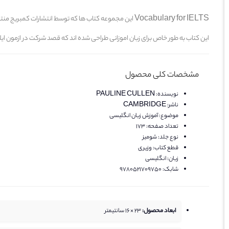
Vocabulary for IELTS این مجموعه کتاب ها که توسط انتشارات کمبریج منتشر شدند دارای سطوح مختلف از مبتدی تا پیشرفته هستند و به صورت خود اموز یا در کنار کلاس قابل استفاده هستند.
این کتاب به طور خاص برای زبان اموزانی طراحی شده اند که قصد شرکت در ازمون ایلتس را
مشخصات کلی محصول
نویسنده:
PAULINE CULLEN
ناشر:
CAMBRIDGE
موضوع:
آموزش زبان انگلیسی
تعداد صفحه:
173
نوع جلد:
شومیز
قطع کتاب:
وزیری
زبان:
انگلیسی
شابک:
9780521709750
ابعاد محصول:
23 × 16 سانتیمتر