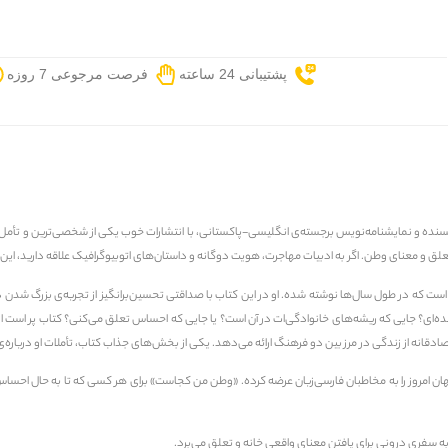
پشتیبانی 24 ساعته
فرصت مرجوعی 7 روزه
سنده و نمایشنامه‌نویس برجسته‌ی انگلیسی-پاکستانی، با انتشارات
خوب
یکی از شخصی‌ترین و تأمل‌ب
علق و معنای وطن
. اگر به ادبیات مهاجرت، هویت دوگانه و داستان‌های اتوبیوگرافیک علاقه دارید، ای
ه در طول سال‌ها نوشته شده. او در این کتاب با صداقتی تحسین‌برانگیز از تجربه‌ی بزرگ شدن در 
شده‌ای؟ جایی که ریشه‌های خانوادگی‌ات در آن است؟ یا جایی که احساس تعلق می‌کنی؟ کتاب پر است از
 صادقانه از زندگی در مرز بین دو فرهنگ ارائه می‌دهد. یکی از بخش‌های جذاب کتاب، تأملات او درباره‌
ئل جهان امروز را به مخاطبان فارسی‌زبان عرضه کرده. «وطن من کجاست» برای هر کسی که تا به حال اح
 سفری درونی برای یافتن معنای واقعی خانه و تعلق می‌برد.