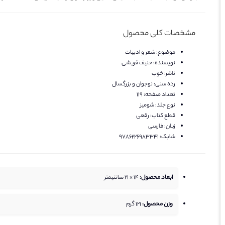
مشخصات کلی محصول
موضوع:
شعر و ادبیات
نویسنده:
حنیف قریشی
ناشر:
خوب
رده سنی:
نوجوان و بزرگسال
تعداد صفحه:
119
نوع جلد:
شومیز
قطع کتاب:
رقعی
زبان:
فارسی
شابک:
۹۷۸۶۲۲۶۹۸۳۳۴۱
ابعاد محصول:
14 × 21 سانتیمتر
وزن محصول:
121
گرم