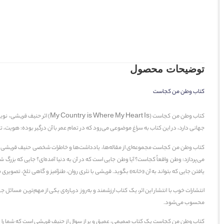
توضیحات محصول
کتاب وطن من کجاست
کتاب وطن من کجاست (My Country is Where My Heart Is) اثر
حنیف قریشی
، نوی
جهانی دارد، در این کتاب به سراغ موضوعی می‌رود که در تمام عمر با آن درگیر بوده:
هویت، ت
کتاب وطن من کجاست مجموعه‌ای از مقاله‌ها، یادداشت‌ها و خاطرات شخصی حنیف قریشی است ک
می‌پردازد:
وطن واقعاً کجاست؟
آیا وطن جایی است که در آن به دنیا آمده‌ای؟ جایی که بزرگ 
یافتن جایی که بتواند به آن «خانه» بگوید. قریشی با نثری روان، طنزآمیز و گاهی تلخ، تصویری
انتشارات خوب با انتشار این اثر، یک کتاب ارزشمند و به‌روز درباره‌ی یکی از مهم‌ترین مسا
محسوب می‌شود.
کتاب وطن من کجاست یک کتاب صمیمی، عمیق و پر از سوال از حنیف قریشی است که شما را به