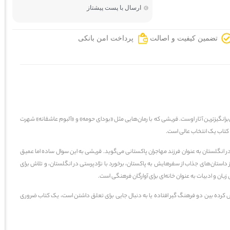
ارسال با پست پیشتاز
تضمین کیفیت و اصالت
پرداخت امن بانکی
رانگیزترین آثار اوست. قریشی که با رمان‌هایی مثل «بودای حومه» و «آلبوم عاشقانه» شهرت
ن کتاب یک انتخاب عالی است.
انگلستان به عنوان فرزند مهاجران پاکستانی می‌گوید. قریشی به این سوال ساده اما عمیق
 داستان‌های جذاب از سفرهایش به پاکستان، برخورد با نژادپرستی در انگلستان، و تلاش برای
ی
زبان
و
ادبیات
به عنوان خانه‌ای برای آوارگان فرهنگی است.
ساس کرده بین دو فرهنگ گیر افتاده یا به دنبال جایی برای تعلق داشتن است، یک کتاب ضروری