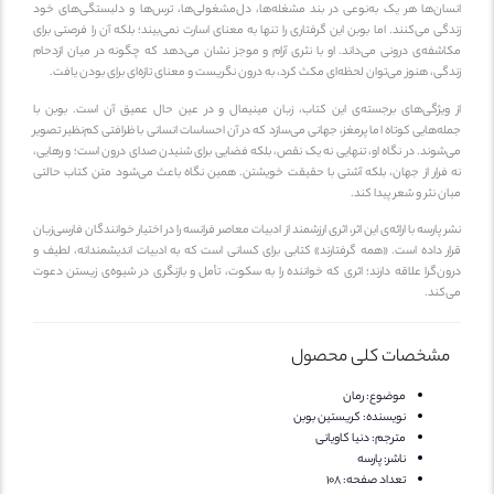
نسان‌ها هر یک به‌نوعی در بند مشغله‌ها، دل‌مشغولی‌ها، ترس‌ها و دلبستگی‌های خود
ندگی می‌کنند. اما بوبن این گرفتاری را تنها به معنای اسارت نمی‌بیند؛ بلکه آن را فرصتی برای
کاشفه‌ی درونی می‌داند. او با نثری آرام و موجز نشان می‌دهد که چگونه در میان ازدحام
ندگی، هنوز می‌توان لحظه‌ای مکث کرد، به درون نگریست و معنای تازه‌ای برای بودن یافت.
ز ویژگی‌های برجسته‌ی این کتاب، زبان مینیمال و در عین حال عمیق آن است. بوبن با
مله‌هایی کوتاه اما پرمغز، جهانی می‌سازد که در آن احساسات انسانی با ظرافتی کم‌نظیر تصویر
ی‌شوند. در نگاه او، تنهایی نه یک نقص، بلکه فضایی برای شنیدن صدای درون است؛ و رهایی،
ه فرار از جهان، بلکه آشتی با حقیقت خویشتن. همین نگاه باعث می‌شود متن کتاب حالتی
یان نثر و شعر پیدا کند.
ر پارسه با ارائه‌ی این اثر، اثری ارزشمند از ادبیات معاصر فرانسه را در اختیار خوانندگان فارسی‌زبان
رار داده است. «همه گرفتارند» کتابی برای کسانی است که به ادبیات اندیشمندانه، لطیف و
رون‌گرا علاقه دارند؛ اثری که خواننده را به سکوت، تأمل و بازنگری در شیوه‌ی زیستن دعوت
ی‌کند.
مشخصات کلی محصول
موضوع:
رمان
نویسنده:
کریستین بوبن
مترجم:
دنیا کاویانی
ناشر:
پارسه
تعداد صفحه:
108