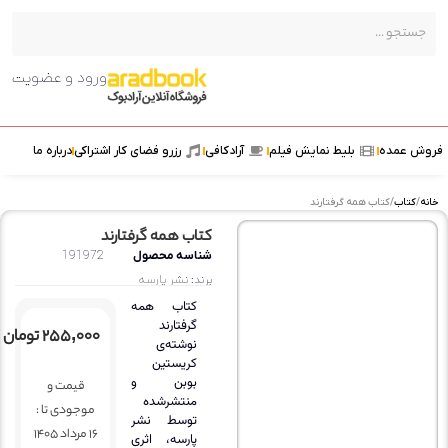
ورود و عضویت
عمده
بلیط نمایش فیلم
آرادکافی
رزرو فضای کار اشتراکی
درباره ما
تاب
/ کتاب همه گرفتارند
کتاب همه گرفتارند
شناسه محصول
191972
برند:
نشر پارسه
کتاب همه
گرفتارند
۲۵۵,۰۰۰
تومان
نوشته‌ی
کریستین
بوبن و
قیمت و
منتشرشده
موجودی تا :
توسط نشر
16 مرداد 1405
پارسه، اثری