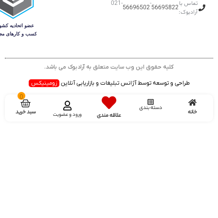
تماس با
-
-021
56696502
56695822
آرادبوک:
کلیه حقوق این وب سایت متعلق به آرادبوک می باشد.
طراحی و توسعه توسط آژانس تبلیغات و بازاریابی آنلاین
زومینیکس
0
دسته بندی
سبد خرید
خانه
ورود و عضویت
علاقه مندی