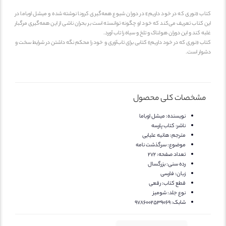
تاب «نوری که در خود داریم» در دوران شیوع همه‌گیری کرونا نوشته شده و میشل اوباما در
ین کتاب تعریف می‌کند که خود او چگونه توانسته است بر بحران ناشی از این همه‌گیری مرگبار
لبه کند و این دوران هولناک و تلخ و سیاه را تاب آورد.
تاب «نوری که در خود داریم» کتابی برای تاب‌آوری و خود را محکم نگه داشتن در شرایط سخت و
شوار است.
مشخصات کلی محصول
نویسنده:
میشل اوباما
ناشر:
کتاب پارسه
مترجم:
هانیه علیایی
موضوع:
سرگذشت نامه
تعداد صفحه:
272
رده سنی:
بزرگسال
زبان:
فارسی
قطع کتاب:
رقعی
نوع جلد:
شومیز
شابک:
9786002539069