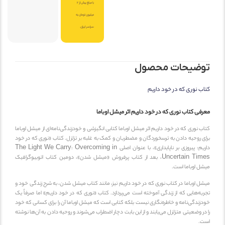
با مبلغ بیش از 2
میلیون تومان به
سراسر ایران.
وضیحات محصول
تاب نوری که در خود داریم
عرفی کتاب نوری که در خود داریم اثر میشل اوباما
تاب نوری که در خود داریم اثر میشل اوباما کتابی انگیزشی و خودزندگی‌نامه‌ای از میشل اوباما
رای روحیه دادن به ترسخوردگان و مضطربان و کمک به غلبه بر تزلزل. کتاب «نوری که در خود
داریم: پیروزی بر ناپایداری»، با عنوان اصلی The Light We Carry: Overcoming in
Uncertain Times، بعد از کتاب پرفروش «میشل شدن»، دومین کتاب اتوبیوگرافیک
یشل اوباما است.
یشل اوباما در کتاب نوری که در خود داریم نیز، مانند کتاب میشل شدن، به شرح زندگی خود و
جربه‌هایی که از زندگی آموخته است می‌پردازد. کتاب «نوری که در خود داریم» اما صرفاً یک
ودزندگی‌نامه و خاطره‌نگاری نیست بلکه کتابی است که میشل اوباما آن را برای کسانی که خود
ا در وضعیتی متزلزل می‌یابند و از این بابت دچار اضطراب می‌شوند و روحیه دادن به آن‌ها نوشته
ست.