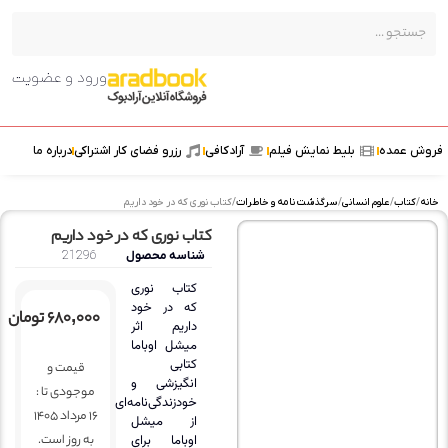
ورود و عضویت
 عمده
بلیط نمایش فیلم
آرادکافی
رزرو فضای کار اشتراکی
درباره ما
کتاب
/
علوم انسانی
/
سرگذشت نامه و خاطرات
/ کتاب نوری که در خود داریم
کتاب نوری که در خود داریم
شناسه محصول
21296
کتاب نوری
که در خود
۶۸۰,۰۰۰
تومان
داریم اثر
میشل اوباما
کتابی
قیمت و
انگیزشی و
موجودی تا :
خودزندگی‌نامه‌ای
16 مرداد 1405
از میشل
به روز است.
اوباما برای