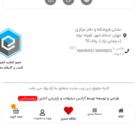
نشانی فروشگاه و دفتر مرکزی:
تهران، اسلام شهر، کوچه دوم
(دیلمانی نژاد)، پلاک 10
تماس با
-
-021
56696502
56695822
آرادبوک:
کلیه حقوق این وب سایت متعلق به آرادبوک می باشد.
طراحی و توسعه توسط آژانس تبلیغات و بازاریابی آنلاین
زومینیکس
0
دسته بندی
سبد خرید
خانه
ورود و عضویت
علاقه مندی