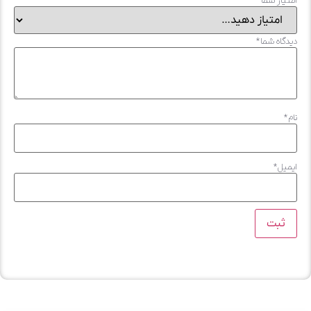
متیاز شما
یدگاه شما
*
ام
*
یمیل
*