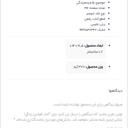
موضوع:
راه و رسم زندگی
تعداد صفحه:
312
نوع جلد:
شومیز
قطع کتاب:
رقعی
زبان:
فارسی
شابک:
9646538347
ابعاد محصول:
21,5 × 14 ×
1,7 سانتیمتر
وزن محصول:
377
گرم
یدگاهها
یچ دیدگاهی برای این محصول نوشته نشده است.
ولین نفری باشید که دیدگاهی را ارسال می کنید برای “کتاب قوانین زندگی”
شانی ایمیل شما منتشر نخواهد شد.
بخش‌های موردنیاز علامت‌گذاری شده‌اند
*