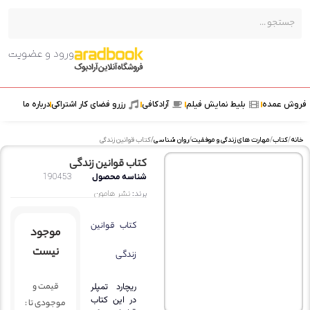
ورود و عضویت
ش عمده
بلیط نمایش فیلم
آرادکافی
رزرو فضای کار اشتراکی
درباره ما
ه
/
کتاب
/
مهارت های زندگی و موفقیت
/
روان شناسی
/ کتاب قوانین زندگی
کتاب قوانین زندگی
شناسه محصول
190453
برند:
نشر هامون
کتاب قوانین
موجود
نیست
زندگی
قیمت و
ریچارد تمپلر
در این کتاب
موجودی تا :