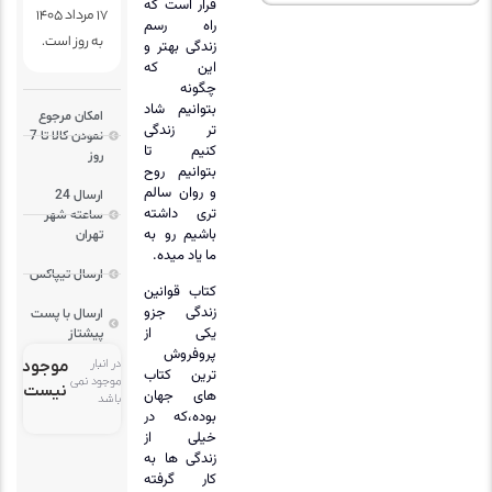
قرار است که
17 مرداد 1405
راه رسم
به روز است.
زندگی بهتر و
این که
چگونه
بتوانیم شاد
امکان مرجوع
تر زندگی
نمودن کالا تا 7
کنیم تا
روز
بتوانیم روح
و روان سالم
ارسال 24
تری داشته
ساعته شهر
باشیم رو به
تهران
ما یاد میده.
ارسال تیپاکس
کتاب قوانین
زندگی جزو
ارسال با پست
یکی از
پیشتاز
پروفروش
در انبار
موجود
ترین کتاب
موجود نمی
نیست
های جهان
باشد
بوده،که در
خیلی از
زندگی ها به
کار گرفته