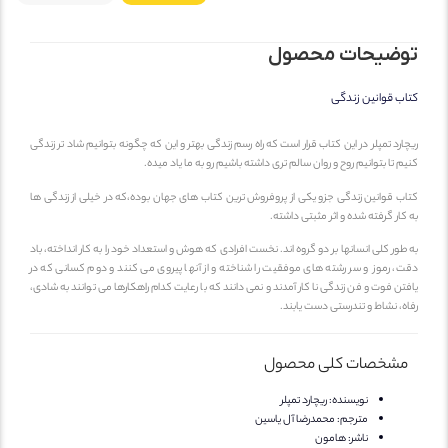
توضیحات محصول
کتاب قوانین زندگی
ریچارد تمپلر در این کتاب قرار است که راه رسم زندگی بهتر و این که چگونه بتوانیم شاد تر زندگی
کنیم تا بتوانیم روح و روان سالم تری داشته باشیم رو به ما یاد میده.
کتاب قوانین زندگی جزو یکی از پروفروش ترین کتاب های جهان بوده،که در خیلی از زندگی ها
به کار گرفته شده و اثر مثبتی داشته.
به طور کلی انسانها بر دو گروه اند. نخست افرادی که هوش و استعداد خود را به کار انداخته، باد
دقت، رموز و سر رشته های موفقیت را شناخته و از آنها پیروی می کنند و دوم کسانی که در
یافتن فوت و فن زندگی نا کار آمدند و نمی دانند که با رعایت کدام راهکارها می توانند به شادی،
رفاه، نشاط و تندرستی دست یابند.
مشخصات کلی محصول
نویسنده:
ریچارد تمپلر
مترجم:
محمدرضا آل یاسین
ناشر:
هامون