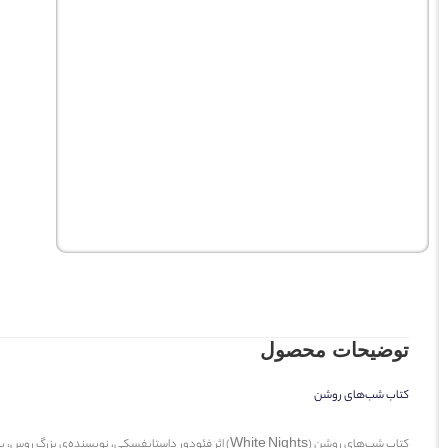
توضیحات محصول
کتاب شب‌های روشن
کتاب شب‌های روشن (White Nights) اثر
فئودور داستایفسکی
، نویسنده‌ی بزرگ روس، با