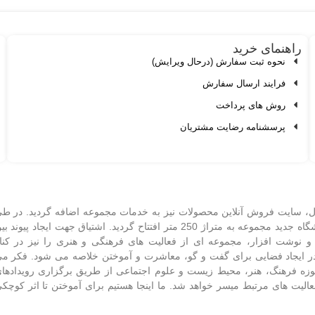
راهنمای خرید
نحوه ثبت سفارش (درحال ویرایش)
فرایند ارسال سفارش
روش های پرداخت
پرسشنامه رضایت مشتریان
ندازی شد و پس از سه سال، سایت فروش آنلاین محصولات نیز به خدمات مجموعه اضافه گردید. در ط
هفت سال فعالیت و آموختن و کسب تجربه، در ابتدای سال 1403 فروشگاه جدید مجموعه به متراژ 250 متر افتتاح گردید. اشتیاق جهت ایجاد پیوند
 نوشت افزار، مجموعه ای از فعالیت های فرهنگی و هنری را نیز در کنا
ک در ایجاد فضایی برای گفت و گو، معاشرت و آموختن خلاصه می شود. فکر م
حوزه فرهنگ، هنر، محیط زیست و علوم اجتماعی از طریق برگزاری رویدادها
الیت های مرتبط میسر خواهد شد. ما اینجا هستیم برای آموختن تا اثر کوچک