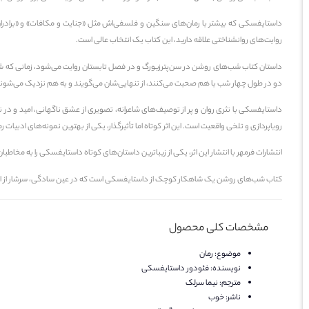
داستایفسکی که بیشتر با رمان‌های سنگین و فلسفی‌اش مثل «جنایت و مکافات» و «برادران ک
روایت‌های روانشناختی علاقه دارید، این کتاب یک انتخاب عالی است.
داستان کتاب شب‌های روشن در سن‌پترزبورگ و در فصل تابستان روایت می‌شود، زمانی که شب
دو در طول چهار شب با هم صحبت می‌کنند، از تنهایی‌شان می‌گویند و به هم نزدیک می‌شوند
داستایفسکی با نثری روان و پر از توصیف‌های شاعرانه، تصویری از عشق ناگهانی، امید و در 
رویاپردازی
و
تلخی واقعیت
است. این اثر کوتاه اما تأثیرگذار، یکی از بهترین نمونه‌های ادبی
انتشارات فرمهر با انتشار این اثر، یکی از زیباترین داستان‌های کوتاه داستایفسکی را به 
کتاب شب‌های روشن یک شاهکار کوچک از داستایفسکی است که در عین سادگی، سرشار از
مشخصات کلی محصول
موضوع:
رمان
نویسنده:
فئودور داستایفسکی
مترجم:
نیما سرلک
ناشر:
خوب