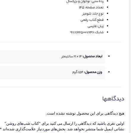
رده سنی:
نوجوان و بزرگسال
تعداد صفحه:
145
نوع جلد:
شومیز
قطع کتاب:
رقعی
زبان:
فارسی
شابک:
9786225007246
ابعاد محصول:
14 × 21 سانتیمتر
وزن محصول:
154
گرم
دیدگاهها
هیچ دیدگاهی برای این محصول نوشته نشده است.
اولین نفری باشید که دیدگاهی را ارسال می کنید برای “کتاب شب‌های روشن”
نشانی ایمیل شما منتشر نخواهد شد.
بخش‌های موردنیاز علامت‌گذاری شده‌اند
*