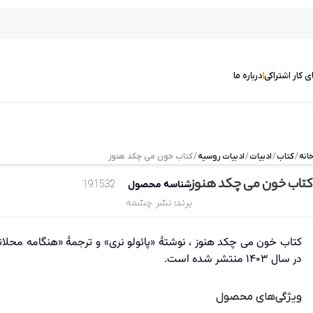
ی کار اشتراکی
درباره ما
انه
/
کتاب
/
ادبیات
/
ادبیات روسیه
/ کتاب خون می چکد هنوز
کتاب خون می چکد هنوز
شناسه محصول
191532
برند:
نشر چشمه
کتاب خون می چکد هنوز ، نوشتهٔ «پائولو نری» و ترجمهٔ «هنگامه مح
در سال ۱۴۰۳ منتشر شده است.
ویژگی‌های محصول