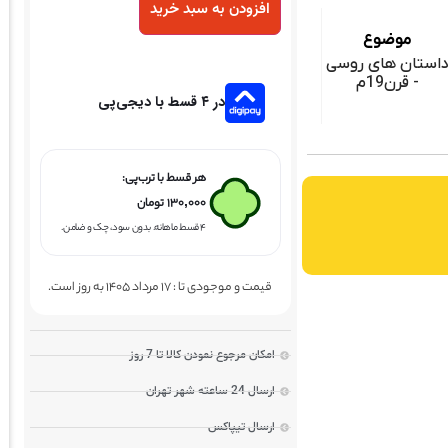
افزودن به سبد خرید
موضوع
استان های روسی
- قرن19م
در ۴ قسط با دیجی‌پی
هر قسط با ترب‌پی:
۱۳۰,۰۰۰
تومان
۴ قسط ماهانه. بدون سود، چک و ضامن.
قیمت و موجودی تا : 17 مرداد 1405 به روز است.
امکان مرجوع نمودن کالا تا 7 روز
ارسال 24 ساعته شهر تهران
ارسال تیپاکس