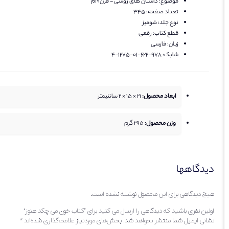
موضوع:
داستان های روسی - قرن19م
تعداد صفحه:
345
نوع جلد:
شومیز
قطع کتاب:
رقعی
زبان:
فارسی
شابک:
978-622-01-1275-4
ابعاد محصول:
21 × 15 × 2 سانتیمتر
وزن محصول:
295
گرم
دیدگاهها
هیچ دیدگاهی برای این محصول نوشته نشده است.
اولین نفری باشید که دیدگاهی را ارسال می کنید برای “کتاب خون می چکد هنوز”
نشانی ایمیل شما منتشر نخواهد شد.
بخش‌های موردنیاز علامت‌گذاری شده‌اند
*