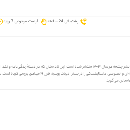
پشتیبانی 24 ساعته
فرصت مرجوعی 7 روزه
کتاب خون می چکد هنوز ، نوشتهٔ «پائولو نری» و ترجمهٔ «هنگامه محلاتی» توسط نشر چشمه در سال ۱۴۰۳ منتشر ش
پرداخته است. «پائولو نری»، نویسنده و پژوهشگر ایتالیایی در 