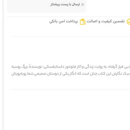
ارسال با پست پیشتاز
تضمین کیفیت و اصالت
پرداخت امن بانکی
ده است. این ناداستان که در دستهٔ زندگی‌نامه و نقد ادبی قرار گرفته، به روایت زندگی و آثار فئودور داستایفسکی، نویسندهٔ بزرگ روسیه
این کتاب، زندگی حرفه‌ای و خصوصی داستایفسکی را در بستر ادبیات روسیه قرن ۱۹ میلادی بررسی کرده است. سبک نگارش این کتاب چنان است که انگار یکی از دوستان صمیمی شما روبه‌رویتان