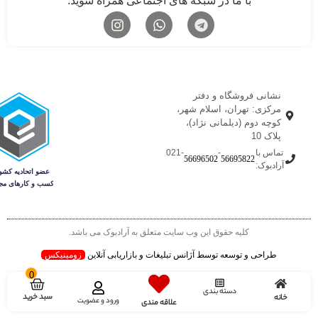
با ما در شبکه های اجتماعی همراه شوید.
نشانی فروشگاه و دفتر
مرکزی: تهران، اسلام شهر،
کوچه دوم (دیلمانی نژاد)،
پلاک 10
تماس با
-
-021
56696502
56695822
آرادبوک:
کلیه حقوق این وب سایت متعلق به آرادبوک می باشد.
طراحی و توسعه توسط آژانس تبلیغات و بازاریابی آنلاین
زومینیکس
0
دسته بندی
سبد خرید
خانه
ورود و عضویت
علاقه مندی