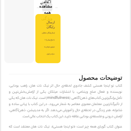
هان
آگاهی
مشاهده
همه
ویژگی
ارسال
ها
رایگان
ارسال رایگان سفارش
با مبلغ بیش از 2
میلیون تومان به
سراسر ایران.
توضیحات محصول
کتاب تو اینجا هستی کشف جادوی لحظه‌ی حال اثر
تیک نات هان
، راهب بودایی،
نویسنده و فعال صلح ویتنامی، با انتشارات
میلکان
یکی از آرامش‌بخش‌ترین و
تأمل‌برانگیزترین کتاب‌های ذهن‌آگاهی (mindfulness) است. تیک نات هان که یکی
از تأثیرگذارترین معلمان معنوی معاصر به شمار می‌رود، در این کتاب با زبانی ساده و
شاعرانه، هنر زندگی در لحظه‌ی حال را آموزش می‌دهد. اگر به مدیتیشن، ذهن‌آگاهی،
آرامش درونی و فلسفه‌ی بودایی علاقه دارید، این کتاب یک انتخاب عالی است.
عنوان کتاب گویای همه چیز است: «تو اینجا هستی». تیک نات هان معتقد است که