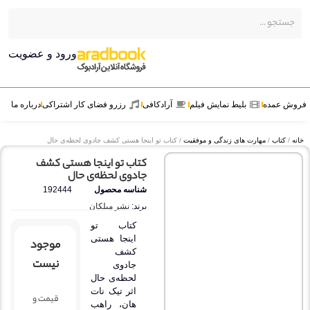
ورود و عضویت
ش عمده
بلیط نمایش فیلم
آرادکافی
رزرو فضای کار اشتراکی
درباره ما
ه
/
کتاب
/
مهارت های زندگی و موفقیت
/ کتاب تو اینجا هستی کشف جادوی لحظه‌ی حال
کتاب تو اینجا هستی کشف
جادوی لحظه‌ی حال
شناسه محصول
192444
برند:
نشر میلکان
کتاب تو
اینجا هستی
موجود
کشف
نیست
جادوی
لحظه‌ی حال
اثر
تیک نات
قیمت و
هان
، راهب