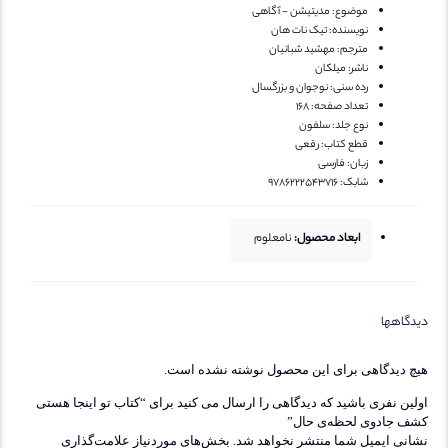
موضوع:
مدیتیشن - آگاهی
نویسنده:
تیک نات هان
مترجم:
مهشید شبانیان
ناشر:
میلکان
رده سنی:
نوجوان و بزرگسال
تعداد صفحه:
168
نوع جلد:
سلفون
قطع کتاب:
رقعی
زبان:
فارسی
شابک:
۹۷۸۶۲۲۲۵۴۳۷۱۶
ابعاد محصول:
نامعلوم
یدگاهها
یچ دیدگاهی برای این محصول نوشته نشده است.
ولین نفری باشید که دیدگاهی را ارسال می کنید برای “کتاب تو اینجا هستی
شف جادوی لحظه‌ی حال”
شانی ایمیل شما منتشر نخواهد شد.
بخش‌های موردنیاز علامت‌گذاری