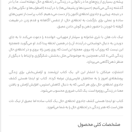
ریشه‌ی بسیاری از رنج‌های ما در ناتوانی در زندگی در لحظه‌ی حال نهفته است. ما یا در
گذشته زندگی می‌کنیم (حسرت‌ها و پشیمانی‌ها) یا در آینده (اضطراب‌ها و نگرانی‌ها)، و
در نتیجه، زیبایی و جادوی لحظه‌ی اکنون را از دست می‌دهیم. کتاب پر است از تمرین‌های
ساده و عملی برای بازگشت به لحظه‌ی حال: از
تنفس آگاهانه
و
قدم زدن در طبیعت
گرفته تا
خوردن با حضور ذهن
و
گوش دادن عمیق
.
تیک نات هان با نثری شاعرانه و سرشار از مهربانی، خواننده را دعوت می‌کند تا به جای
دویدن به دنبال خوشبختی در آینده، آن را در همین لحظه پیدا کند. او می‌گوید: «معجزه
این نیست که روی آب راه بروی. معجزه این است که روی زمین راه بروی و در لحظه‌ی حال
زندگی کنی.» کتاب همچنین به موضوعاتی مثل
بخشش
،
شکرگزاری
و
ارتباط با دیگران
از
منظر ذهن‌آگاهی می‌پردازد.
انتشارات میلکان با انتشار این اثر، یک کتاب ارزشمند و آرامش‌بخش برای زندگی
پرمشغله‌ی امروز را به مخاطبان فارسی‌زبان عرضه کرده. کتاب تو اینجا هستی کشف
جادوی لحظه‌ی حال برای هر کسی که به دنبال کاهش استرس، افزایش آرامش و یافتن
معنا در زندگی روزمره است، یک کتاب ضروری محسوب می‌شود.
کتاب تو اینجا هستی کشف جادوی لحظه‌ی حال یک کتاب ساده اما عمیق از تیک نات
هان است که هنر زندگی در لحظه‌ی حال را به شما می‌آموزد.
مشخصات کلی محصول