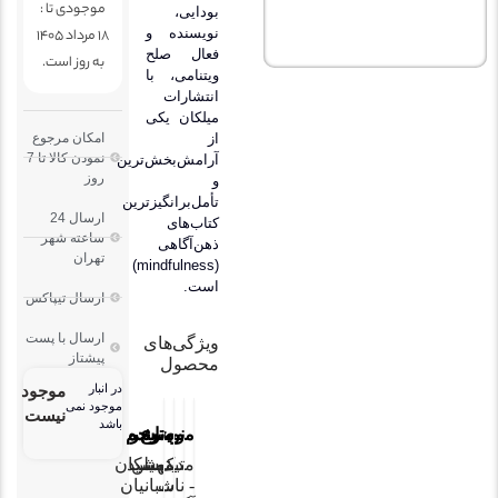
موجودی تا :
بودایی،
18 مرداد 1405
نویسنده و
فعال صلح
به روز است.
ویتنامی، با
انتشارات
میلکان
یکی
از
امکان مرجوع
نمودن کالا تا 7
آرامش‌بخش‌ترین
روز
و
تأمل‌برانگیزترین
ارسال 24
کتاب‌های
ساعته شهر
ذهن‌آگاهی
تهران
(mindfulness)
است.
ارسال تیپاکس
ارسال با پست
ویژگی‌های
پیشتاز
محصول
در انبار
موجود
موجود نمی
نیست
باشد
موضوع
ناشر
نویسنده
مترجم
تیک
مدیتیشن
مهشید
میلکان
-
نات
شبانیان