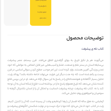
ارسال رایگان سفارش
با مبلغ بیش از 2
میلیون تومان به
سراسر ایران.
توضیحات محصول
کتاب تله ی پیشرفت
می‌گویند هر بار تکرار تاریخ، به بهای گزاف‌تری اتفاق می‌افتد. قرن بیستم، عصر پیشرفت
بی‌سابقه انسان در بستر علم و صنعت، فشار و آسیب‌هایی غیر قابل اغماض به عواملی که خود
تمدن و زندگی آفرین هستند، وارد کرده است. این امر موجب مطرح کردن سوالی اساسی در قرن
بیست و یکم شده است که چه مدت دیگر این فرایند می‌تواند ادامه داشته باشد؟ رونالد رایت،
تحلیل بسیار آگاهانه و هوشمندانه‌ای را در پاسخ به این سوال ارائه می‌دهد. او در این بررسی قانع
کننده نشان می‌دهد که تاریخ همواره پاسخ ما را در برداشته است؛ فارغ از اینکه انسان به آن توجه
کند یا نه. کتاب تله پیشرفت چرخه پیشرفت انسانیت و انحلال آن را از انسان نئاندرتال گرفته تا
سومریان و امپراطوری روم، تحلیل می‌کند.
آزمایشی ده هزار ساله که افسار آن را رها کرده‌ایم و وقت آن رسیده است که آن را کنترل کنیم.
رایت در کتاب خود اذعان می‌دارد که تنها با درک درست و در نهایت شکستن الگوهای پیشرفت و