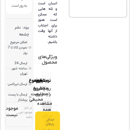
انسان است
به روز است.
و تله هایی
که ممکن
است هنوز
برای اجتناب
برند:
نشر
از آنها وقت
چشمه
داشته
باشیم.
امکان مرجوع
نمودن کالا تا 7
روز
ویژگی‌های
محصول
ارسال 24
ساعته شهر
تهران
ناشر
مترجم
نویسنده
موضوع
ارسال تیپاکس
رونالد
محسن
چشمه
تاریخ
رایت
صفاری
زیست
ارسال با پست
محیطی
پیشتاز
مشاهده
در انبار
موجود
همه
موجود نمی
نیست
ویژگی
باشد
ارسال
ها
رایگان