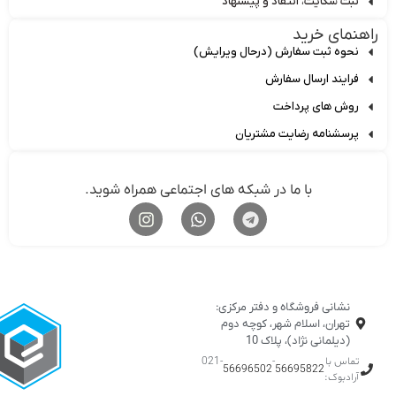
ثبت شکایت، انتقاد و پیشنهاد
اهنمای خرید
نحوه ثبت سفارش (درحال ویرایش)
فرایند ارسال سفارش
روش های پرداخت
پرسشنامه رضایت مشتریان
با ما در شبکه های اجتماعی همراه شوید.
نشانی فروشگاه و دفتر مرکزی:
تهران، اسلام شهر، کوچه دوم
(دیلمانی نژاد)، پلاک 10
تماس با
-
-021
56696502
56695822
آرادبوک: