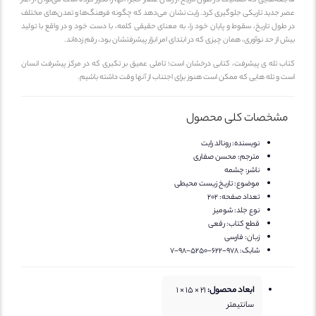
فاجعه‌هایی که انسانیت در طول تاریخ از زمان عصر حجر، آنها را تکرار کرده است می‌توان از آغاز
عصر جدید تاریکی جلوگیری کرد. رایت نشان می‌دهد که چگونه فرهنگ‌ها و تمدن‌های مختلف
در طول تاریخ، سقوط و پایان خود را، به معنای حقیقی کلمه، با دست خود و در واقع با تولید
بیش از حد نوآوری، همان چیزی که در ابتدای امر ابزار پیشرفتشان بود، رقم زده‌اند.
کتاب تله ی پیشرفت، کتابی درخشان است؛ تاملی عمیق بر تکبری که در مرکز پیشرفت انسان
است و تله هایی که ممکن است هنوز برای اجتناب از آنها وقت داشته باشیم.
مشخصات کلی محصول
نویسنده:
رونالد رایت
مترجم:
محسن صفاری
ناشر:
چشمه
موضوع:
تاریخ زیست محیطی
تعداد صفحه:
202
نوع جلد:
شومیز
قطع کتاب:
رقعی
زبان:
فارسی
شابک:
978-622-5250-98-7
ابعاد محصول:
21 × 15 × 1
سانتیمتر