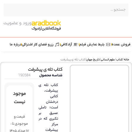
ورود و عضویت
ش عمده
بلیط نمایش فیلم
آرادکافی
رزرو فضای کار اشتراکی
درباره ما
ه
/
کتاب
/
علوم انسانی
/
تاریخ جهان
/ کتاب تله ی پیشرفت
کتاب تله ی پیشرفت
شناسه محصول
190584
کتاب تله ی
پیشرفت،
موجود
کتابی
نیست
درخشان
است؛ تاملی
عمیق بر
قیمت و
تکبری که در
موجودی تا :
مرکز
پیشرفت
17 مرداد 1405