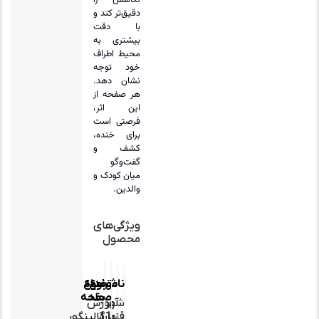
دقیق‌تر کند و
با دقت
بیشتری به
محیط اطراف
خود توجه
نشان دهد.
هر صفحه از
این اثر،
فرصتی است
برای خنده،
کشف و
گفت‌وگو
میان کودک و
والدین.
ویژگی‌های
محصول
ناشر
نوع
تعداد
موضوع
جلد
صفحه
شهر
آموزش
قلم
زبان
11
گالینگور