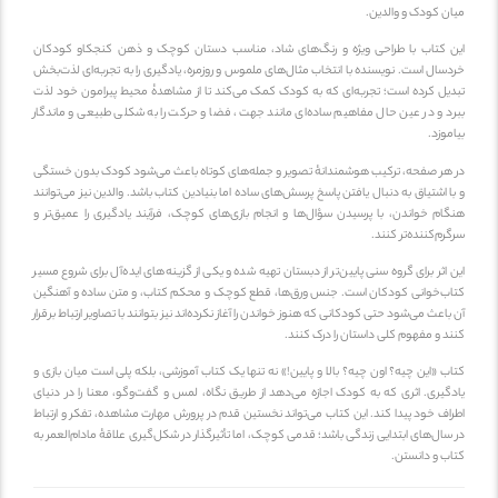
میان کودک و والدین.
این کتاب با طراحی ویژه و رنگ‌های شاد، مناسب دستان کوچک و ذهن کنجکاو کودکان
خردسال است. نویسنده با انتخاب مثال‌های ملموس و روزمره، یادگیری را به تجربه‌ای لذت‌بخش
تبدیل کرده است؛ تجربه‌ای که به کودک کمک می‌کند تا از مشاهدهٔ محیط پیرامون خود لذت
ببرد و در عین حال مفاهیم ساده‌ای مانند جهت، فضا و حرکت را به شکلی طبیعی و ماندگار
بیاموزد.
در هر صفحه، ترکیب هوشمندانهٔ تصویر و جمله‌های کوتاه باعث می‌شود کودک بدون خستگی
و با اشتیاق به دنبال یافتن پاسخ پرسش‌های ساده اما بنیادین کتاب باشد. والدین نیز می‌توانند
هنگام خواندن، با پرسیدن سؤال‌ها و انجام بازی‌های کوچک، فرآیند یادگیری را عمیق‌تر و
سرگرم‌کننده‌تر کنند.
این اثر برای گروه سنی پایین‌تر از دبستان تهیه شده و یکی از گزینه‌های ایده‌آل برای شروع مسیر
کتاب‌خوانی کودکان است. جنس ورق‌ها، قطع کوچک و محکم کتاب، و متن ساده و آهنگین
آن باعث می‌شود حتی کودکانی که هنوز خواندن را آغاز نکرده‌اند نیز بتوانند با تصاویر ارتباط برقرار
کنند و مفهوم کلی داستان را درک کنند.
کتاب «این چیه؟ اون چیه؟ بالا و پایین!» نه تنها یک کتاب آموزشی، بلکه پلی است میان بازی و
یادگیری. اثری که به کودک اجازه می‌دهد از طریق نگاه، لمس و گفت‌وگو، معنا را در دنیای
اطراف خود پیدا کند. این کتاب می‌تواند نخستین قدم در پرورش مهارت مشاهده، تفکر و ارتباط
در سال‌های ابتدایی زندگی باشد؛ قدمی کوچک، اما تأثیرگذار در شکل‌گیری علاقهٔ مادام‌العمر به
کتاب و دانستن.