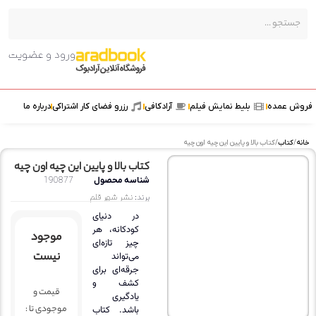
ورود و عضویت
ش عمده
بلیط نمایش فیلم
آرادکافی
رزرو فضای کار اشتراکی
درباره ما
ه
/
کتاب
/ کتاب بالا و پایین این چیه اون چیه
کتاب بالا و پایین این چیه اون چیه
شناسه محصول
190877
برند:
نشر شهر قلم
در دنیای
کودکانه، هر
موجود
چیز تازه‌ای
نیست
می‌تواند
جرقه‌ای برای
کشف و
قیمت و
یادگیری
موجودی تا :
باشد. کتاب