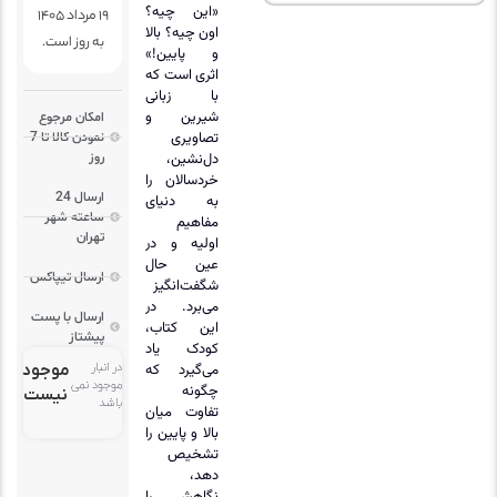
«این چیه؟
19 مرداد 1405
اون چیه؟ بالا
به روز است.
و پایین!»
اثری است که
با زبانی
شیرین و
امکان مرجوع
تصاویری
نمودن کالا تا 7
دل‌نشین،
روز
خردسالان را
ارسال 24
به دنیای
ساعته شهر
مفاهیم
تهران
اولیه و در
عین حال
ارسال تیپاکس
شگفت‌انگیز
می‌برد. در
ارسال با پست
این کتاب،
پیشتاز
کودک یاد
می‌گیرد که
در انبار
موجود
موجود نمی
چگونه
نیست
باشد
تفاوت میان
بالا و پایین را
تشخیص
دهد،
نگاهش را