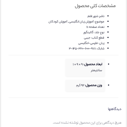
مشخصات کلی محصول
ناشر:
شهر قلم
موضوع:
آموزش زبان انگلیسی, آموزش کودکان
تعداد صفحه:
11
نوع جلد:
گالینگور
قطع کتاب:
جیبی
زبان:
فارسی-انگلیسی
شابک:
978-600-320-145-3
ابعاد محصول:
9 × 9 × 1
سانتیمتر
وزن محصول:
92
گرم
یدگاهها
یچ دیدگاهی برای این محصول نوشته نشده است.