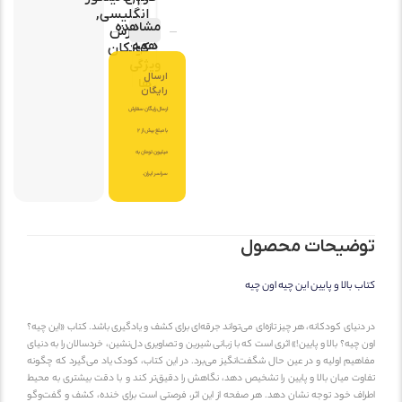
انگلیسی,
مشاهده
آموزش
همه
کودکان
ویژگی
ارسال
ها
رایگان
ارسال رایگان سفارش
با مبلغ بیش از 2
میلیون تومان به
سراسر ایران.
توضیحات محصول
کتاب بالا و پایین این چیه اون چیه
در دنیای کودکانه، هر چیز تازه‌ای می‌تواند جرقه‌ای برای کشف و یادگیری باشد. کتاب «این چیه؟
اون چیه؟ بالا و پایین!» اثری است که با زبانی شیرین و تصاویری دل‌نشین، خردسالان را به دنیای
مفاهیم اولیه و در عین حال شگفت‌انگیز می‌برد. در این کتاب، کودک یاد می‌گیرد که چگونه
تفاوت میان بالا و پایین را تشخیص دهد، نگاهش را دقیق‌تر کند و با دقت بیشتری به محیط
اطراف خود توجه نشان دهد. هر صفحه از این اثر، فرصتی است برای خنده، کشف و گفت‌وگو