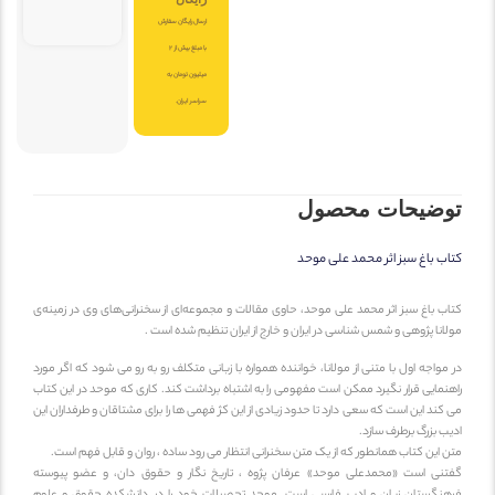
ارسال رایگان سفارش
با مبلغ بیش از 2
میلیون تومان به
سراسر ایران.
وضیحات محصول
اب باغ سبز اثر محمد علی موحد
اب باغ سبز اثر محمد علی موحد، حاوی مقالات و مجموعه‌ای از سخنرانی‌های وی در زمینه‌ی
لانا پژوهی و شمس شناسی در ایران و خارج از ایران تنظیم شده است .
 مواجه اول با متنی از مولانا، خواننده همواره با زبانی متکلف رو به رو می شود که اگر مورد
هنمایی قرار نگیرد ممکن است مفهومی را به اشتباه برداشت کند. کاری که موحد در این کتاب
 کند این است که سعی دارد تا حدود زیادی از این کژ فهمی ها را برای مشتاقان و طرفداران این
یب بزرگ برطرف سازد.
ن این کتاب همانطور که از یک متن سخنرانی انتظار می رود ساده ، روان و قابل فهم است.
فتنی است «محمدعلی موحد» عرفان پژوه ، تاریخ نگار و حقوق دان، و عضو پیوسته
رهنگستان زبان و ادب فارسی است. موحد تحصیلات خود را در دانشکده حقوق و علوم