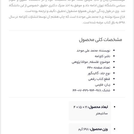
اسی دانشگاه تهران ادامه داد و موفق به اخذ مدرک دکتری حقوق خصوصی از این دانشگاه
 . وی در طول زندگی خویش همواره مشغول تحقیق، تألیف و ترجمه بوده است.
اغ سبز» نوشته ی « محمدعلی موحد» است که چاپ هفتم آن توسط انتشارات کارنامه در سال
بازار کتاب عرضه شده است.
مشخصات کلی محصول
نویسنده:
محمد علی موحد
ناشر:
کارنامه
موضوع:
فلسفه, مولانا پژوهی
تعداد صفحه:
440
نوع جلد:
گالینگور
قطع کتاب:
رقعی
زبان:
فارسی
شابک:
978-964-431-07-44
ابعاد محصول:
21 × 15 × 4
سانتیمتر
وزن محصول:
698
گرم