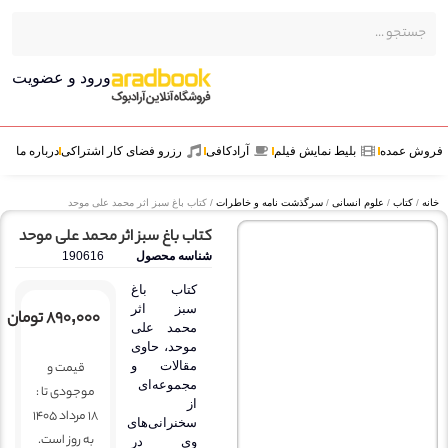
ورود و عضویت
عمده
بلیط نمایش فیلم
آرادکافی
رزرو فضای کار اشتراکی
درباره ما
کتاب
/
علوم انسانی
/
سرگذشت نامه و خاطرات
/ کتاب باغ سبز اثر محمد علی موحد
کتاب باغ سبز اثر محمد علی موحد
شناسه محصول
190616
کتاب باغ
سبز اثر
۸۹۰,۰۰۰
تومان
محمد علی
موحد، حاوی
قیمت و
مقالات و
مجموعه‌ای
موجودی تا :
از
18 مرداد 1405
سخنرانی‌های
به روز است.
وی در