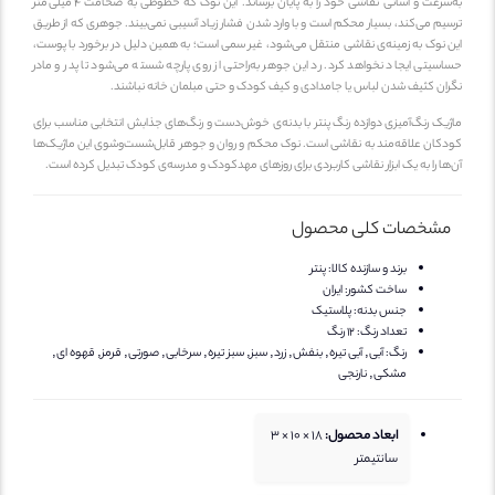
به‌سرعت و آسانی نقاشی خود را به پایان برساند. این نوک که خطوطی به ضخامت 4 میلی‌متر
سیم می‌کند، بسیار محکم است و با وارد شدن فشار زیاد آسیبی نمی‌بیند. جوهری که از طریق
ن نوک به زمینه‌ی نقاشی منتقل می‌شود، غیر سمی است؛ به همین دلیل در برخورد با پوست،
اسیتی ایجاد نخواهد کرد. رد این جوهر به‌راحتی از روی پارچه شسته می‌شود تا پدر و مادر
ران کثیف شدن لباس یا جامدادی و کیف کودک و حتی مبلمان خانه نباشند.
ژیک‌ رنگ‌آمیزی دوازده رنگ پنتر با بدنه‌ی خوش‌دست و رنگ‌های جذابش انتخابی مناسب برای
دکان علاقه‌مند به نقاشی است. نوک محکم و روان و جوهر قابل‌شست‌وشوی این ماژیک‌ها
ها را به یک ابزار نقاشی کاربردی برای روزهای مهدکودک و مدرسه‌ی کودک تبدیل کرده است.
مشخصات کلی محصول
برند و سازنده کالا:
پنتر
ساخت کشور:
ایران
جنس بدنه:
پلاستیک
تعداد رنگ:
12 رنگ
رنگ:
آبی, آبی تیره, بنفش, زرد, سبز, سبز تیره, سرخابی, صورتی, قرمز, قهوه ای,
مشکی, نارنجی
ابعاد محصول:
18 × 10 × 3
سانتیمتر