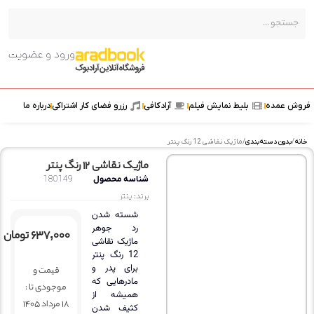
ورود و عضویت
عمده
بلیط نمایش فیلم
آرادکافی
رزرو فضای کار اشتراکی
درباره ما
ون دسته‌بندی
/ ماژیک نقاشی 12 رنگ پنتر
ماژیک نقاشی 12 رنگ پنتر
شناسه محصول
180149
برند:
پنتر
شسته شدن
رد جوهر
۶۳۷,۰۰۰
تومان
ماژیک نقاشی
12 رنگ پنتر
برای پدر و
قیمت و
مادرهایی که
موجودی تا :
همیشه از
18 مرداد 1405
کثیف شدن