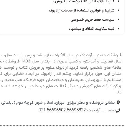
فرایند بازگرداندن کالا (برگشت از فروش)
شرایط و قوانین استفاده از خدمات آرادبوک
سیاست حفظ حریم خصوصی
ثبت شکایت، انتقاد و پیشنهاد
فروشگاه حضوری آرادبوک در سال 96 راه اندا
علاقه های شخصی باعث گردید آرادبوک علاوه بر فروش کتاب و نوشت افزار
مندان این حوزه برگزار نماید. چشم انداز آرادبوک در ایجاد فضایی برا
مستقیم با شهروندان، هنرمندان و متخصصان حوزه فرهنگ، هنر، محیط زیست
و گو، کارگاه های آموزشی و دیگر فعالیت های مرتبط میسر خواهد شد. ما 
ما.
نشانی فروشگاه و دفتر مرکزی: تهران، اسلام شهر، کوچه دوم (دیلمانی نژاد
تماس با آرادبوک:
56695822
-
56696502
-021