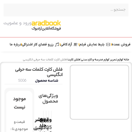
ورود و عضویت
ش عمده
بلیط نمایش فیلم
آرادکافی
رزرو فضای کار اشتراکی
درباره ما
ه
/
لوازم تحریر
/
لوازم مدرسه و کاردستی
/
فلش کارت
/ فلش کارت کلمات سه حرفی انگلیسی
فلش کارت کلمات سه حرفی
انگلیسی
شناسه محصول
5006
ویژگی‌های
موجود
محصول
نیست
وزن
قطع
نوع
ناشر
قیمت و
جلد
125
پالتویی
عسل
موجودی تا :