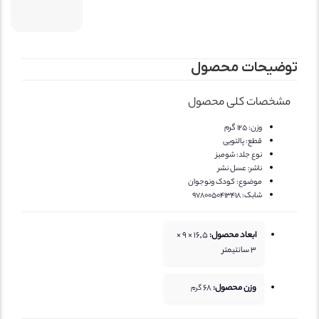
توضیحات محصول
مشخصات کلی محصول
وزن:
125 گرم
قطع:
پالتویی
نوع جلد:
شومیز
ناشر:
عسل نشر
موضوع:
کودک ونوجوان
شابک:
9780050413418
ابعاد محصول:
16,5 × 9 ×
3 سانتیمتر
وزن محصول:
68
گرم