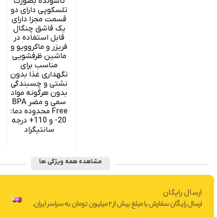
تاشونده بصورت
تلسکوپی دارای دو
قسمت مجزا دارای
یک قاشق چنگال
قابل استفاده در
فریزر و ماکروویو و
ماشین ظرفشویی
مناسب برای
نگهداری غذا بدون
نشتی و چسبندگی
بدون هرگونه مواد
سمی و مضر BPA
Free محدوده دما:
20- و 110+ درجه
سانتیگراد
مشاهده همه ویژگی ها
ارسال رایگان
ارسال رایگان سفارش با مبلغ بیش از 2 میلیون تومان به سراسر ایران.