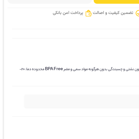
تضمین کیفیت و اصالت
پرداخت امن بانکی
دارای قابلیت تاشونده بصورت تلسکوپی دارای دو قسمت مجزا دارای یک قاشق چنگال قابل استفاده در فریزر و ماکروویو و ماشین ظرفشویی مناسب برای نگهداری غذا بدون نشتی و چسبندگی بدون هرگونه مواد سمی و مضر BPA Free محدوده دما: 20-