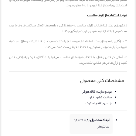
غذا نیز تأثیر بگذارند. انتخاب ظرف مناسب، به ویژه در زمان‌های پرمشغله، می‌تواند تجربه‌ای
بخش و راحت از غذا خوردن را به ارمغان بیاورد.
ید استفاده از ظرف مناسب
نگهداری بهتر غذا:انتخاب ظرف مناسب به حفظ تازگی و طعم غذا کمک می‌کند. ظروف با درب
م می‌توانند از نفوذ هوا و رطوبت جلوگیری کنند.
 سازگاری با محیط زیست: استفاده از ظروف قابل استفاده مجدد (مانند شیشه و فلز) نسبت به
ف یکبار مصرف پلاستیکی به حفظ محیط زیست کمک می‌کند.
 آسانی در حمل و نقل: با انتخاب ظرف‌های مناسب، می‌توانید غذاهای خود را به راحتی حمل
 و از آن‌ها در هر مکانی لذت ببرید.
شخصات کلی محصول
برند و سازنده کالا:
هوگر
ساخت کشور:
ایران
جنس بدنه:
پلاستیک
ابعاد محصول:
8 × 14 × 18
سانتیمتر