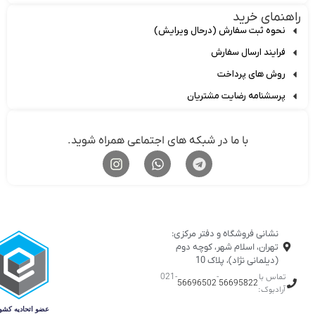
نمای خرید
حوه ثبت سفارش (درحال ویرایش)
رایند ارسال سفارش
وش های پرداخت
رسشنامه رضایت مشتریان
با ما در شبکه های اجتماعی همراه شوید.
نشانی فروشگاه و دفتر مرکزی:
تهران، اسلام شهر، کوچه دوم
(دیلمانی نژاد)، پلاک 10
ماس با
-
-021
56696502
56695822
رادبوک: