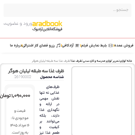
ورود و عضویت
مده
بلیط نمایش فیلم
آرادکافی
رزرو فضای کار اشتراکی
درباره ما
زم تحریر
/
لوازم مدرسه و کاردستی
/
ظرف غذا
/ ظرف غذا سه طبقه لیلیان هوگر
ظرف غذا سه طبقه لیلیان هوگر
شناسه محصول
26190002
ظرف‌های
غذایی نه تنها
۱,۰۹۰,۰۰۰
تومان
نقش مهمی
در ارائه و
نگهداری غذا
قیمت و
دارند، بلکه
موجودی تا :
می‌توانند بر
16 مرداد 1405
کیفیت و
به روز است.
طعم غذا نیز