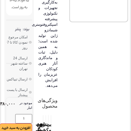
15 مرداد 1405
به‌کارگیری
به روز است.
تجهیزات و
تکنولوژی
پیشرفته
اسپکتروفتومتری
برند:
پنتر
شیمادزو
ژاپن تولید
امکان مرجوع
شده است؛
نمودن کالا تا 7
به همین
روز
دلیل، ثبات
و ماندگاری
ارسال 24
آثار هنری
ساعته شهر
کودکان
تهران
عزیزمان را
ارسال تیپاکس
افزایش
می‌دهد.
ارسال با پست
پیشتاز
ویژگی‌های
موجود در
۳۸۰,۰۰۰
تومان
محصول
انبار
برند
نوع
نوع
ساخت
افزودن به سبد خرید
و
کشور
بسته
رنگ