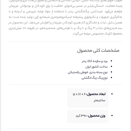
ویت مهارت‌های چندگانه حسی، حرکتی، شناختی و اجتماعی و تلفیق آن‌ها با بازی و سرگرمی،
ینه فعالیت خستگی‌ناپذیر در مسیر بی‌انتهای خلاقیت را برای کودکان و نوجوانان عزیزمان
اهم می‌آورد. فیندکس، رنگ‌انگشتی پنتـر با استفاده از مواد اولیه غیرسمی و آب‌پایه و با
‌کارگیری تجهیزات و تکنولوژی پیشرفته اسپکتروفتومتری شیمادزو ژاپن تولید شده است؛ به
ین دلیل، ثبات و ماندگاری آثار هنری کودکان عزیزمان را افزایش می‌دهد. این محصول در
بسته‌بندی‌های جذاب 3 رنگ و 6 رنگ و با طراحی‌های منحصربه‌فرد در ظروف 70 میلی‌لیتری
‌همراه کاردک مخصوص عرضه می‌گردد
مشخصات کلی محصول
برند و سازنده کالا:
پنتر
ساخت کشور:
ایران
نوع بسته بندی:
قوطی پلاستیکی
نوع رنگ:
رنگ انگشتی
ابعاد محصول:
6 × 17 × 5
سانتیمتر
وزن محصول:
390
گرم