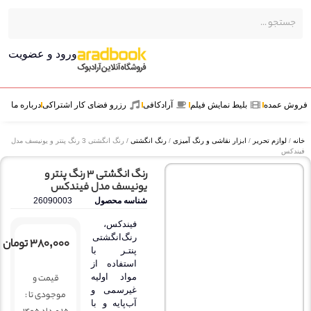
ورود و عضویت
عمده
بلیط نمایش فیلم
آرادکافی
رزرو فضای کار اشتراکی
درباره ما
وازم تحریر
/
ابزار نقاشی و رنگ آمیزی
/
رنگ انگشتی
/ رنگ انگشتی 3 رنگ پنتر و یونیسف مدل
رنگ انگشتی 3 رنگ پنتر و
یونیسف مدل فیندکس
شناسه محصول
26090003
فیندکس،
رنگ‌انگشتی
۳۸۰,۰۰۰
تومان
پنتـر با
استفاده از
قیمت و
مواد اولیه
غیرسمی و
موجودی تا :
آب‌پایه و با