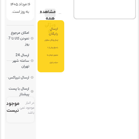
16 مرداد 1405
به روز است.
مشاهده
همه
ویژگی
ارسال
ها
امکان مرجوع
رایگان
نمودن کالا تا 7
ارسال رایگان سفارش
روز
با مبلغ بیش از 2
ارسال 24
میلیون تومان به
ساعته شهر
سراسر ایران.
تهران
ارسال تیپاکس
ارسال با پست
پیشتاز
در انبار
موجود
موجود نمی
نیست
باشد