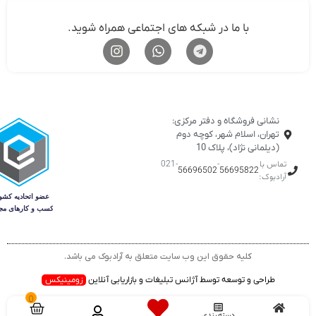
با ما در شبکه های اجتماعی همراه شوید.
نشانی فروشگاه و دفتر مرکزی:
تهران، اسلام شهر، کوچه دوم
(دیلمانی نژاد)، پلاک 10
تماس با
-
-021
56696502
56695822
آرادبوک:
کلیه حقوق این وب سایت متعلق به آرادبوک می باشد.
طراحی و توسعه توسط آژانس تبلیغات و بازاریابی آنلاین
زومینیکس
0
دسته بندی