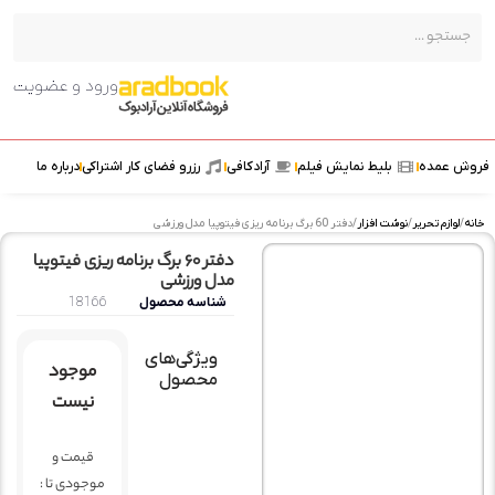
ورود و عضویت
ش عمده
بلیط نمایش فیلم
آرادکافی
رزرو فضای کار اشتراکی
درباره ما
ه
/
لوازم تحریر
/
نوشت افزار
/ دفتر 60 برگ برنامه ریزی فیتوپیا مدل ورزشی
دفتر 60 برگ برنامه ریزی فیتوپیا
مدل ورزشی
شناسه محصول
18166
ویژگی‌های
موجود
محصول
نیست
قیمت و
موجودی تا :