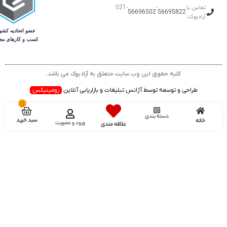
ماس با
-
-021
56696502
56695822
ادبوک:
کلیه حقوق این وب سایت متعلق به آرادبوک می باشد.
طراحی و توسعه توسط آژانس تبلیغات و بازاریابی آنلاین
زومینیکس
0
دسته بندی
سبد خرید
انه
ورود و عضویت
علاقه مندی