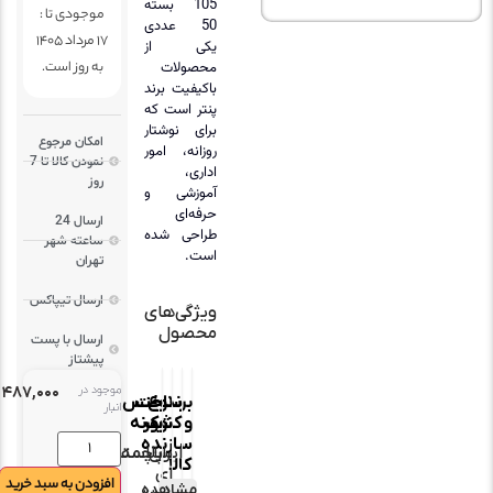
105 بسته
موجودی تا :
50 عددی
17 مرداد 1405
یکی از
به روز است.
محصولات
باکیفیت برند
پنتر است که
برای نوشتار
امکان مرجوع
روزانه، امور
نمودن کالا تا 7
اداری،
روز
آموزشی و
حرفه‌ای
ارسال 24
طراحی شده
ساعته شهر
است.
تهران
ارسال تیپاکس
ویژگی‌های
محصول
ارسال با پست
پیشتاز
موجود در
۱,۴۸۷,۰۰۰
تومان
برند
نوع
ساخت
جنس
انبار
و
نوک
کشور
بدنه
سازنده
ایران
ساچمه
پلاستیک
کالا
ای
افزودن به سبد خرید
مشاهده