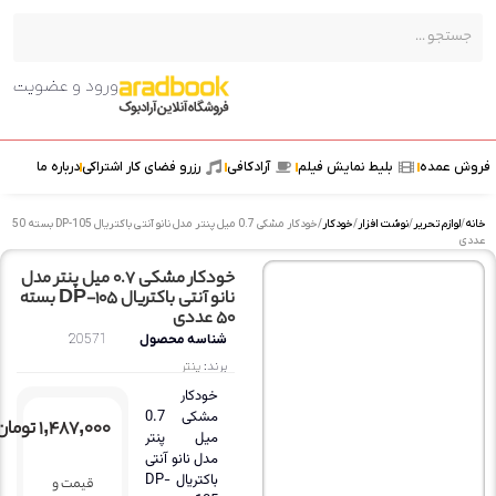
ورود و عضویت
مده
بلیط نمایش فیلم
آرادکافی
رزرو فضای کار اشتراکی
درباره ما
م تحریر
/
نوشت افزار
/
خودکار
/ خودکار مشکی 0.7 میل پنتر مدل نانو آنتی باکتریال DP-105 بسته 50
خودکار مشکی 0.7 میل پنتر مدل
نانو آنتی باکتریال DP-105 بسته
50 عددی
شناسه محصول
20571
برند:
پنتر
خودکار
مشکی 0.7
۱,۴۸۷,۰۰۰
تومان
میل پنتر
مدل نانو آنتی
باکتریال DP-
قیمت و