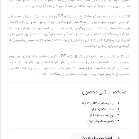
 و خوانا نیاز دارند، انتخابی مناسب محسوب می‌شود. جوهر مشکی باکیفیت این محصول
رعت روی کاغذ خشک شده و نوشته‌هایی شفاف، پررنگ و ماندگار ایجاد می‌کند.
قصد
خرید عمده خودکار مشکی پنتر مدل DP-105
را دارید،
بسته 50 عددی
این محصول
ه‌ای مقرون‌به‌صرفه برای فروشگاه‌های لوازم‌التحریر، مراکز پخش، مدارس، دانشگاه‌ها،
‌ها و سازمان‌ها است. طراحی ارگونومیک بدنه باعث می‌شود خودکار به‌راحتی در دست
 گیرد و هنگام استفاده طولانی‌مدت، از خستگی دست جلوگیری کند. همچنین فناوری
نانو
باکتریال
به‌کاررفته در بدنه، این محصول را برای استفاده در محیط‌های عمومی و آموزشی به
ه‌ای کاربردی‌تر تبدیل کرده است.
ر مشکی پنتر مدل نانو آنتی‌باکتریال DP-105
با کیفیت ساخت بالا، نوشتار نرم، دوام
ب و قیمت اقتصادی، یکی از محصولات پرفروش بازار به شمار می‌رود. اگر به دنبال
خرید
 خودکار پنتر
با کیفیت قابل‌اعتماد و تقاضای بالا هستید، این محصول می‌تواند انتخابی
ب برای افزایش فروش و جلب رضایت مشتریان فروشگاه شما باشد.
شخصات کلی محصول
برند و سازنده کالا:
دکترپنتر
ساخت کشور:
ایران
نوع نوک:
ساچمه ای
جنس بدنه:
پلاستیک
ابعاد محصول:
16 × 5