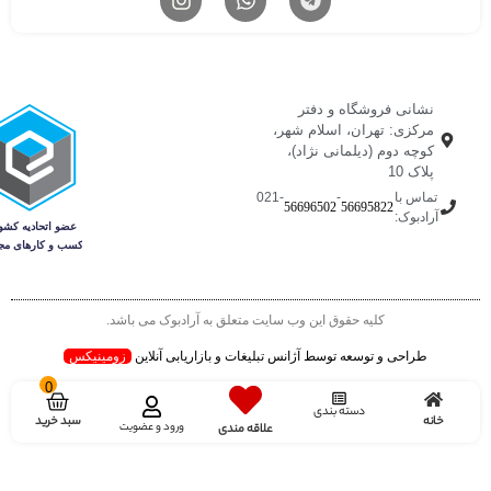
نشانی فروشگاه و دفتر
مرکزی: تهران، اسلام شهر،
کوچه دوم (دیلمانی نژاد)،
پلاک 10
تماس با
-
-021
56696502
56695822
آرادبوک:
کلیه حقوق این وب سایت متعلق به آرادبوک می باشد.
طراحی و توسعه توسط آژانس تبلیغات و بازاریابی آنلاین
زومینیکس
0
دسته بندی
سبد خرید
خانه
ورود و عضویت
علاقه مندی