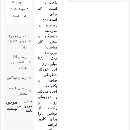
موجودی تا :
باکیفیت
18 مرداد 1405
است که
برای
به روز است.
استفاده‌ی
روزمره در
مدرسه،
دانشگاه و
امکان مرجوع
نمودن کالا تا 7
محل کار
روز
مناسب
می‌باشد.
ارسال 24
نوک 0.5
ساعته شهر
میلی‌متری
تهران
این خودکار
خطوطی
ارسال تیپاکس
صاف و
یکنواخت
ارسال با پست
ایجاد می‌کند
پیشتاز
و تجربه‌ای
در انبار
موجود
روان و
موجود نمی
راحت از
نیست
باشد
نوشتن را
برای کاربر
فراهم
می‌کند.