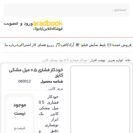
ورود و عضویت
ش عمده
بلیط نمایش فیلم
آرادکافی
رزرو فضای کار اشتراکی
درباره ما
ه
/
لوازم تحریر
/
نوشت افزار
/ خودکار فشاری 0.5 میل مشکی کایزر
خودکار فشاری 0.5 میل مشکی
کایزر
شناسه محصول
060012
برند:
کایزر
خودکار
فشاری 0.5
موجود
میل مشکی
نیست
کایزر یک
ابزار
نوشتاری
قیمت و
دقیق و