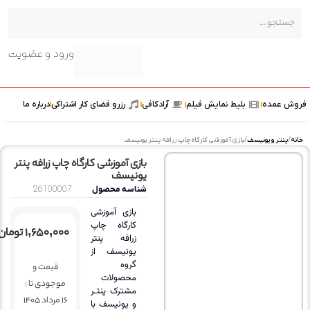
ورود و عضویت
مده
بلیط نمایش فیلم
آرادکافی
رزرو فضای کار اشتراکی
درباره ما
ر و یونیسف
/ بازی آموزشی کارگاه چاپ زرافه پنتر یونیسف
بازی آموزشی کارگاه چاپ زرافه پنتر
یونیسف
شناسه محصول
26100007
بازی آموزشی
کارگاه چاپ
۱,۶۵۰,۰۰۰
تومان
زرافه پنتر
یونیسف از
گروه
قیمت و
محصولات
موجودی تا :
مشترک پنتـر
16 مرداد 1405
و یونیسف با