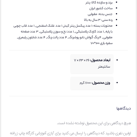
برند و سازنده کالا:
پنتر
ساخت کشور:
ایران
جنس بدنه:
مقوایی
رده سنی:
3 سال به بالا
محتویات بسته:
1 عدد پیکسل پنتر کیدز, 1 عدد غلتک اسفنجی, 1 عدد قاب چوبی
با پایه, 1 عدد کاردک پلاستیکی, 1 عدد نخ و سوزن پلاستیکی, 3 عدد صفحه
مقوایی, 4 رنگ گواش نانو پوشرنگ, 4 عدد پالت رنگ, 4 عدد شابلون پلیمری,
سفره بازی 100*70
ابعاد محصول:
26 × 23 × 7
سانتیمتر
وزن محصول:
700
گرم
هها
یدگاهی برای این محصول نوشته نشده است.
 نفری باشید که دیدگاهی را ارسال می کنید برای “بازی آموزشی کارگاه چاپ زرافه