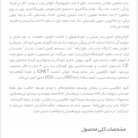
چاپ شابلونی طراحی شده است، دارای 4 عدد نانوپوشرنگ گواش پنتـر یا پوستر کالر در کیسه
پلنگی، 4 عدد پالت رنگ، غلتک رنگ‌آمیزی با اسفنج قابل‌تعویض برای رنگ‌آمیزی رولی بر روی
شابلون، 3 عدد صفحه مقوایی، 4 عدد شابلون پلیمری، کاردک پلاستیکی، قاب و پایه چوبی
رنگی، نخ ماکارونی، سوزن پلاستیکی، یک عدد سفره بازی در سایز 70×100 سانتی‌متر و دفترچه
ما می‌باشد.
‌های هنری پنتـر مبتنی بر نانوتکنولوژی با قابلیت افزایش مقاومت در برابر سایش و
یدگی ساخته شده‌اند که این ویژگی می‌تواند ثبات و ماندگاری اثر هنری کودکان عزیزمان را
یش دهد.”کارگاه چاپ پنتـر، طرح زرافه” تحت سیستم کنترل کیفیت پنتـر در “سایت پنتـر
ن” و تحت نظارت “آزمایشگاه مرکزی پنتـر” تولید می‌گردد. این محصول با دارابودن مجوز تولید
ورای نظارت بر اسباب‌بازی کانون پرورش فکری کودکان و نوجوانان و تأییدیه محصول اروپا
CE، محصولی مناسب و دوست‌داشتنی برای کودکان رده سنی 3 سال و بالاتر محسوب
می‌شود. گروه کارآفرینی پنتـر عضو شبکه جهانی کیفیت IQNET و دارنده گواهینامه
 سیستم مدیریت کیفیت ISO 9001: 2015 از شرکت DQS کشور آلمان می‌باشد.
 کارآفرینی پنتـر و سازمان یونیسف تفاهم‌نامه‌ای با هدف توسعه خلاقیت برای همه
کودکان در ژوئیه سال 2024 مصادف با تیرماه سال 1403 امضا نمودند و در راستای این همکاری،
لات مشترک پنتـر و یونیسف توسط گروه کارآفرینی پنتـر طراحی، تولید و عرضه گردیده‌اند.
گاه چاپ پنتـر، طرح زرافه” عضوی جذاب از محصولات شگفت‌انگیز این خانواده می‌باشد.با
ـرکیدز” در دنیای خلاقیت قدم بزنید و رویاهایتان را به واقعیت تبدیل کنید.
شخصات کلی محصول