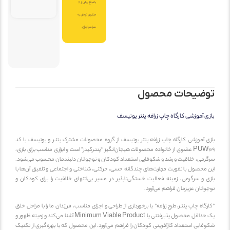
با مبلغ بیش از 2
میلیون تومان به
سراسر ایران.
ضیحات محصول
 آموزشی کارگاه چاپ زرافه پنتر یونیسف
 آموزشی کارگاه چاپ زرافه پنتر یونیسف از گروه محصولات مشترک پنتـر و یونیسف با کد
PUW109 عضوی از خانواده محصولات هیجان‌انگیز “پنتـرکیدز” است و ابزاری مناسب برای بازی،
می، خلاقیت و رشد و شکوفایی استعداد کودکان و نوجوانان دلبندمان محسوب می‌شود.
محصول با تقویت مهارت‌های چندگانه حسی، حرکتی، شناختی و اجتماعی و تلفیق آن‌ها با
 و سرگرمی، زمینه فعالیت خستگی‌ناپذیر در مسیر بی‌انتهای خلاقیت را برای کودکان و
انان عزیزمان فراهم می‌آورد.
گاه چاپ پنتـر، طرح زرافه” با برخورداری از طراحی و اجزای مناسب، فرزندان ما را با مراحل خلق
یک حداقل محصول پذیرفتنی یا Minimum Viable Product آشنا می‌کند و زمینه ظهور و
ایی استعداد کارآفرینی کودکان را فراهم می‌آورد. این محصول که با بهره‌گیری از تکنیک