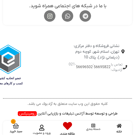
با ما در شبکه های اجتماعی همراه شوید.
نشانی فروشگاه و دفتر مرکزی:
تهران، اسلام شهر، کوچه دوم
(دیلمانی نژاد)، پلاک 10
ماس با
-
-021
56696502
56695822
رادبوک:
کلیه حقوق این وب سایت متعلق به آرادبوک می باشد.
طراحی و توسعه توسط آژانس تبلیغات و بازاریابی آنلاین
زومینیکس
0
دسته بندی
سبد خرید
انه
ورود و عضویت
علاقه مندی