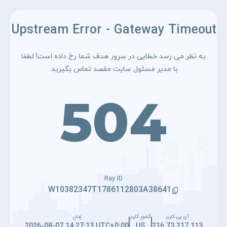
Upstream Error - Gateway Timeout
به نظر می رسد خطایی در سرور هدف شما رخ داده است! لطفا
با مدیر مسئول سایت مقصد تماس بگیرید.
504
Ray ID
W10382347T1786112803A38641
آی پی کاربر
کشور کاربر
زمان
2026-08-07 14:27:13 UTC+0:00
US
216.73.217.113