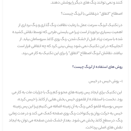
کنند و نمی توانند رنگ های دیگر را پوشش دهند.
اصطلاح “اتفاق” درنقاشی با آبرنگ چیست؟
در تکنیک آبرنگ، سرعت عمل با رعایت نظافت رنگ گذاری و رنگ برداری از
اهمیت بسیاری برخوردار است زیرا می بایستی طرحی که توسط نقاش کشیده
شده با سرعت زیاد قبل از خشک شدن، رنگ روی کاغذ سروسامان بیابد. از
آنجاییکه در این تکنیک نمی شود پیش بینی کرد که چه اتفاقی قرار است
بیافتد، نقاشان آبرنگ اصطلاح “اتفاق” را برای این تکنیک به کار می برند.
روش های استفاده از آبرنگ چیست؟
1- روش خیس در خیس
این تکنیک برای ایجاد پس زمینه های محو و کم رنگ با جزئیات مات به کار می
رود. نخست با استفاده از قلموی خیس بخش هایی از کاغذ را خیس کرده،
سپس بوسیله قلمو کمی رنگ به آن زمینه اضافه می کنیم زیرا این پس زمینه
خیس به حرکت روان و یکنواخت رنگ روی صفحه کمک می کند و در مدت زمانی
رنگ، در سطح کاغذ پخش می شود. بعداز خشک شدن صفحه می توان به ایجاد
نقش های اصلی پرداخت.