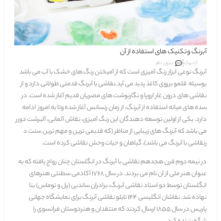
آبرنگ وتکنیک های استفاده از آن
آرادبوک
بدون نظر
آبرنگ
نوعی ابزار رنگ آمیزی است که از آمیختن رنگ های خشک با آب می باشد
بوسیله قلمو برروی کاغذ پدید می آید.نقاشی با آبرنگ قدمتی طولانی دارد و از
نقاشی های درون غار اروپا و نگارنوشت های مصریان قدیم آغاز شده است. در
سده های میانه استفاده از آبرنگ، از زمان رنسانس آغاز شده وتا به امروز ادامه
دارد. یکی از اولین توسعه دهندگان این رنگ آمیزی، نقاش آلمانی،
آلبرشت دورر
می باشد که آبرنگ های زیبایی از مناظر (که قدیمی ترین و مهم ترین سنت د
رنقاشی با آبرنگ می باشد)، گیاهان و حیات وحش نقاشی کرده است.
در نیمه دوم قرن هجدهم نقاشی با آبرنگ در انگلستان چنان رواج یافته که به
عنوان هنر ملی از آن نام می بردند. در سال 1768 آکادمی سطنتی هنرهای
انگلستان توسط دو استاد نقاشی آبرنگ، برادران
ساندبی
(پل و توماس) بنا
نهاده شد. نقاشان انگلیسی 144 تابلو نقاشی آبرنگ برای نمایشگاه جهانی
پاریس در سال 1855 ارسال کردند که منتقدان و هنردوستان فرانسوی را