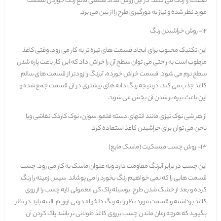
صفحه را رنگ می کنند. در این روش مداد شمعی مانع رنگ خوردن قسمت
مورد نظر شده و نیاز به دورگیری طرح را از بین می برد.
12- روش خراشیدن رنگ
این تکنیک محبوب برای ایجاد قسمت های تیره تر به کار می رود. وقتی کاغذ
مرطوب است به راحتی می توان سطح آن را خراش داد که این کار باعث پاره شدن
سطح نرم می شود. قسمت خراش خورده، آبرنگ را زودتر از قسمت های سالم
کاغذ جذب می کند. درنتیجه رنگ دانه های بیشتری در آن قسمت جمع شده و
این باعث تیره تر شدن آن بخش می شود.
از هر شی نوک تیزی مانند انتهای دسته قلمو، سوزن، نوک کاردک نقاشی ویا
ناخن می توان برای خراشیدن کاغذ استفاده کرد.
13- روش چسب میسکیت (ماسک مایع)
این چسب در برابر آبرنگ مقاومت دارد وبه عنوان ماسک به کار می رود. چسب
قسمت هایی را که نمی خواهیم رنگ بخورد را می پوشاند. سپس زمینه را رنگ
کرده و بعد از خشک شدن طرح، بوسیله پاک کن معمولی لایه چسب را از روی
کاغذ برداشته و قسمت مورد نظر را به رنگ دلخواه درمی آوریم. البته باید در نظر
بگیرید که هرچه زمان ماندن چسب برروی کاغذ طولانی تر باشد پاک کردن آن