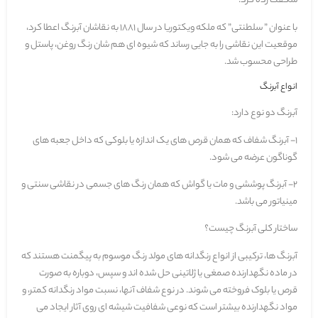
شگفت زده کرد.
با عنوان ” سلطنتی” که ملکه ویکتوریا در سال 1881 به نقاشان آبرنگ اعطا کرد،
موقعیت این نقاشی را به جایی رساند که شیوه ای هم شان رنگ روغن، پاستل و
طراحی محسوب شد.
انواع آبرنگ
آبرنگ دو نوع دارد:
1-
آبرنگ شفاف
که همان قرص های یک اندازه یا بلوکی که داخل جعبه های
گوناگون عرضه می شود.
2-
آبرنگ پوششی و مات
یا گواش که همان رنگ های جسمی در نقاشی سنتی و
مینیاتور می باشد.
ساختار کلی آبرنگ چیست؟
آبرنگ ها، ترکیبی از انواع رنگدانه های مولد رنگ موسوم به پیگمنت هستند که
در ماده نگهدارنده صمغی یا ژلاتینی حل شده اند و سپس، دوباره به صورت
قرص یا بلوک فروخته می شوند. در نوع شفاف آنها، نسبت مواد رنگدانه کمتر، و
مواد نگهدارنده بیشتر است که نوعی شفافیت شیشه ای روی آثار ایجاد می