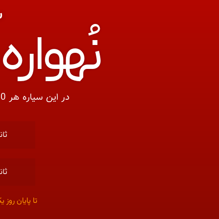
س
نُهوار
در این سیاره هر 100سال طوفان تخفیفات آغاز می شود شما در پایان این قرن به آن رسیده اید…
ثان
ثان
تا پایان روز یکشنبه 99/9/9 از 9تا 39 درصد تخفیف ویژه استثنای