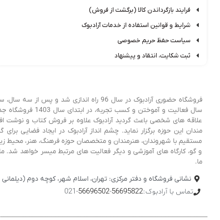
فرایند بازگرداندن کالا (برگشت از فروش)
شرایط و قوانین استفاده از خدمات آرادبوک
سیاست حفظ حریم خصوصی
ثبت شکایت، انتقاد و پیشنهاد
فروشگاه حضوری آرادبوک در سال 96 راه اندا
علاقه های شخصی باعث گردید آرادبوک علاوه بر فروش کتاب و نوشت افزار
مندان این حوزه برگزار نماید. چشم انداز آرادبوک در ایجاد فضایی برا
مستقیم با شهروندان، هنرمندان و متخصصان حوزه فرهنگ، هنر، محیط زیست
و گو، کارگاه های آموزشی و دیگر فعالیت های مرتبط میسر خواهد شد. ما 
ما.
نشانی فروشگاه و دفتر مرکزی: تهران، اسلام شهر، کوچه دوم (دیلمانی نژاد
تماس با آرادبوک:
56695822
-
56696502
-021