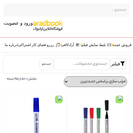
ورود و عضویت
ش عمده
بلیط نمایش فیلم
آرادکافی
رزرو فضای کار اشتراکی
درباره ما
فیلتر
جستجو
نمایش 1–50 از 195 نتیجه