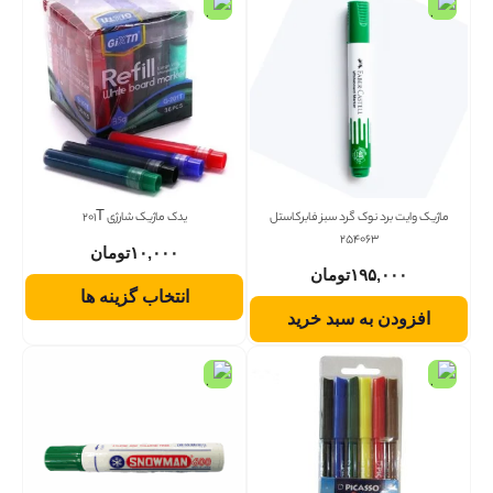
ماژیک وایت برد نوک گرد سبز فابرکاستل
یدک ماژیک شارژی 201T
254063
۱۰,۰۰۰
تومان
۱۹۵,۰۰۰
تومان
انتخاب گزینه ها
افزودن به سبد خرید