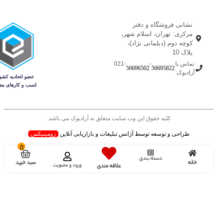
نشانی فروشگاه و دفتر
مرکزی: تهران، اسلام شهر،
کوچه دوم (دیلمانی نژاد)،
پلاک 10
تماس با
-
-021
56696502
56695822
آرادبوک:
کلیه حقوق این وب سایت متعلق به آرادبوک می باشد.
طراحی و توسعه توسط آژانس تبلیغات و بازاریابی آنلاین
زومینیکس
0
دسته بندی
سبد خرید
خانه
ورود و عضویت
علاقه مندی