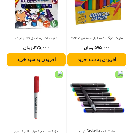
ماژیک 12 رنگ لاکسر قابل شستشو کد 6152
ماژیک لاکسر 8 عددی جامبو تریک
۵۹۵,۰۰۰
تومان
۴۷۵,۰۰۰
تومان
افزودن به سبد خرید
افزودن به سبد خرید
ماژیک راندو Stylefile کویلو
ماژیک سی دی قرمز آرت لاین کد 880