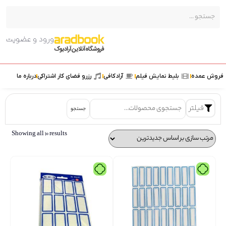
ورود و عضویت
ش عمده
بلیط نمایش فیلم
آرادکافی
رزرو فضای کار اشتراکی
درباره ما
فیلتر
جستجو
Showing all 10 results