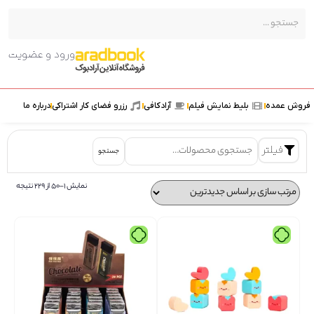
ورود و عضویت
ش عمده
بلیط نمایش فیلم
آرادکافی
رزرو فضای کار اشتراکی
درباره ما
فیلتر
جستجو
نمایش 1–50 از 229 نتیجه