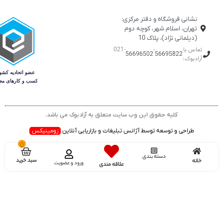
نشانی فروشگاه و دفتر مرکزی:
تهران، اسلام شهر، کوچه دوم
(دیلمانی نژاد)، پلاک 10
تماس با
-
-021
56696502
56695822
آرادبوک:
کلیه حقوق این وب سایت متعلق به آرادبوک می باشد.
طراحی و توسعه توسط آژانس تبلیغات و بازاریابی آنلاین
زومینیکس
0
دسته بندی
سبد خرید
خانه
ورود و عضویت
علاقه مندی