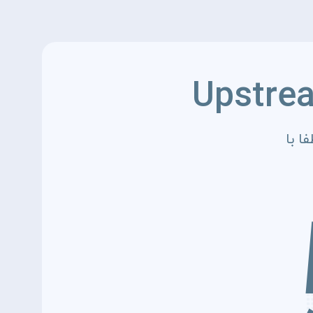
Upstre
ا با