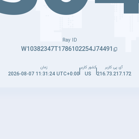
Ray ID
W10382347T1786102254J74491
آی پی کاربر
کشور کاربر
زمان
2026-08-07 11:31:24 UTC+0:00
US
216.73.217.172