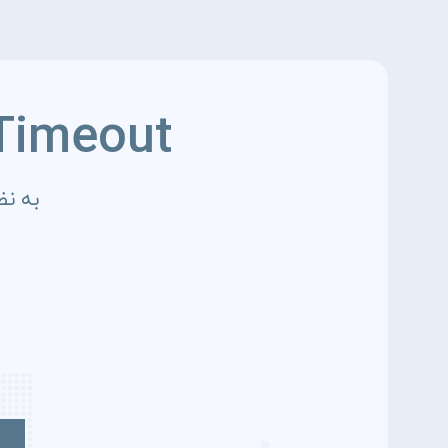
Timeout
به نظ
4