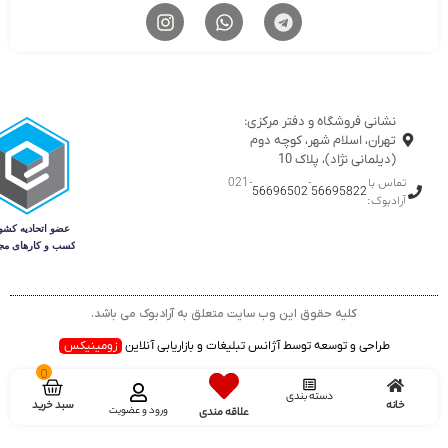
نشانی فروشگاه و دفتر مرکزی:
تهران، اسلام شهر، کوچه دوم
(دیلمانی نژاد)، پلاک 10
تماس با
-
-021
56696502
56695822
آرادبوک:
کلیه حقوق این وب سایت متعلق به آرادبوک می باشد.
طراحی و توسعه توسط آژانس تبلیغات و بازاریابی آنلاین
زومینیکس
0
دسته بندی
سبد خرید
خانه
ورود و عضویت
علاقه مندی