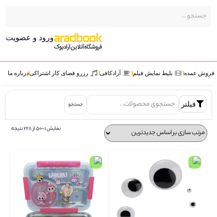
ورود و عضویت
ش عمده
بلیط نمایش فیلم
آرادکافی
رزرو فضای کار اشتراکی
درباره ما
فیلتر
جستجو
نمایش 1–50 از 228 نتیجه