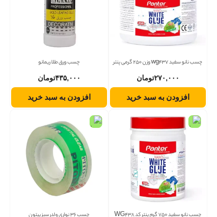
چسب نانو سفید wg437 وزن 250 گرمی پنتر
چسب ورق طلا ریمانو
۲۷۰,۰۰۰
تومان
۴۳۵,۰۰۰
تومان
افزودن به سبد خرید
افزودن به سبد خرید
چسب نانو سفید 750 گرم پنتر کد WG438
چسب 36 نواری ولدر سبز پیتون