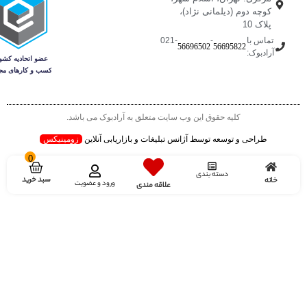
کوچه دوم (دیلمانی نژاد)،
پلاک 10
تماس با
-
-021
56696502
56695822
آرادبوک:
کلیه حقوق این وب سایت متعلق به آرادبوک می باشد.
طراحی و توسعه توسط آژانس تبلیغات و بازاریابی آنلاین
زومینیکس
0
دسته بندی
سبد خرید
خانه
ورود و عضویت
علاقه مندی