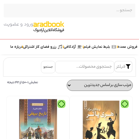
ورود و عضویت
ش عمده
بلیط نمایش فیلم
آرادکافی
رزرو فضای کار اشتراکی
درباره ما
فیلتر
جستجو
نمایش 1–50 از 421 نتیجه