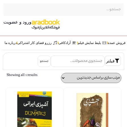
ورود و عضویت
ش عمده
بلیط نمایش فیلم
آرادکافی
رزرو فضای کار اشتراکی
درباره ما
فیلتر
جستجو
Showing all 7 results