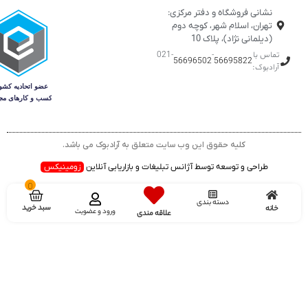
نشانی فروشگاه و دفتر مرکزی:
تهران، اسلام شهر، کوچه دوم
(دیلمانی نژاد)، پلاک 10
تماس با
-
-021
56696502
56695822
آرادبوک:
کلیه حقوق این وب سایت متعلق به آرادبوک می باشد.
طراحی و توسعه توسط آژانس تبلیغات و بازاریابی آنلاین
زومینیکس
0
دسته بندی
سبد خرید
خانه
ورود و عضویت
علاقه مندی