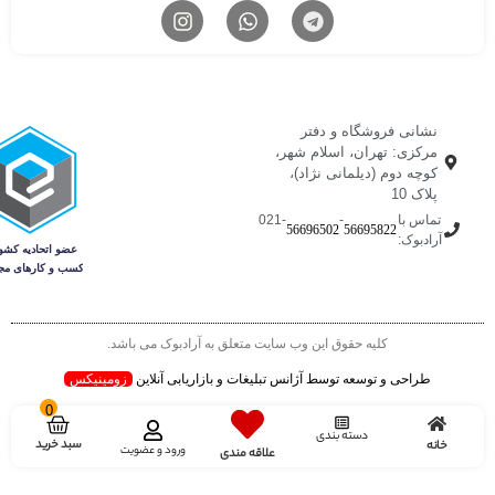
نشانی فروشگاه و دفتر
مرکزی: تهران، اسلام شهر،
کوچه دوم (دیلمانی نژاد)،
پلاک 10
تماس با
-
-021
56696502
56695822
آرادبوک:
کلیه حقوق این وب سایت متعلق به آرادبوک می باشد.
طراحی و توسعه توسط آژانس تبلیغات و بازاریابی آنلاین
زومینیکس
0
دسته بندی
سبد خرید
خانه
ورود و عضویت
علاقه مندی