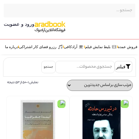
ورود و عضویت
ش عمده
بلیط نمایش فیلم
آرادکافی
رزرو فضای کار اشتراکی
درباره ما
فیلتر
جستجو
نمایش 1–50 از 53 نتیجه