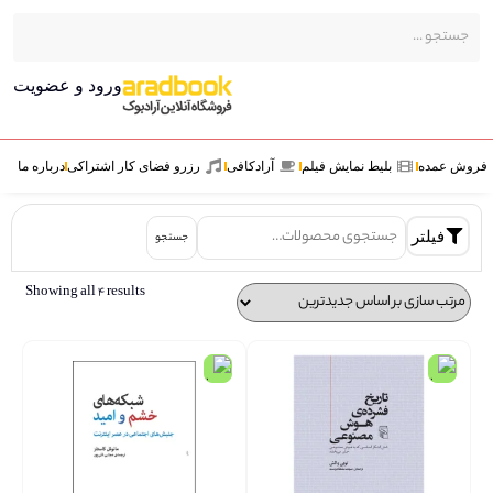
ورود و عضویت
ش عمده
بلیط نمایش فیلم
آرادکافی
رزرو فضای کار اشتراکی
درباره ما
فیلتر
جستجو
Showing all 4 results