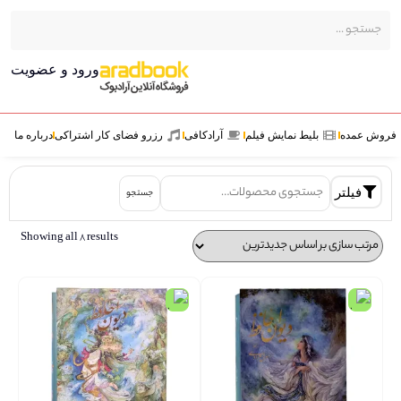
ورود و عضویت
ش عمده
بلیط نمایش فیلم
آرادکافی
رزرو فضای کار اشتراکی
درباره ما
فیلتر
جستجو
Showing all 8 results