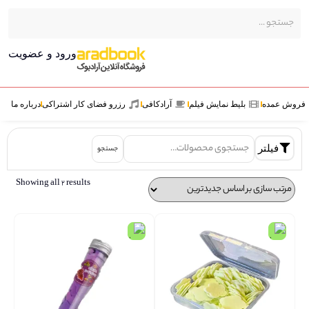
ورود و عضویت
ش عمده
بلیط نمایش فیلم
آرادکافی
رزرو فضای کار اشتراکی
درباره ما
فیلتر
جستجو
Showing all 2 results