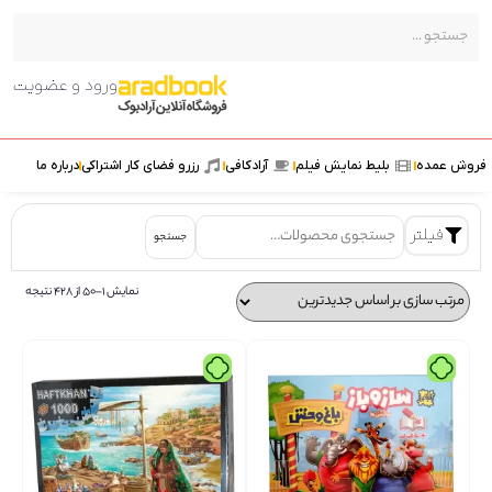
ورود و عضویت
ش عمده
بلیط نمایش فیلم
آرادکافی
رزرو فضای کار اشتراکی
درباره ما
فیلتر
جستجو
نمایش 1–50 از 428 نتیجه