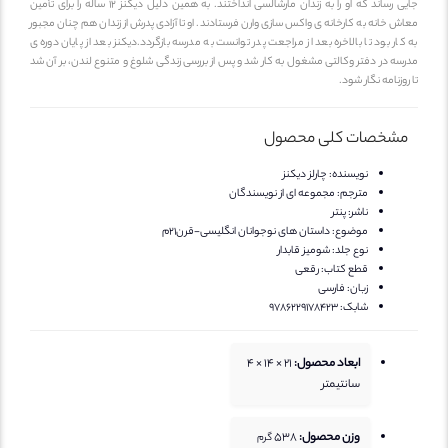
جایی رساند که او را به زندان مارشالسی انداختند. به همین دلیل دیکنز ۱۲ ساله را برای تأمین
معاش خانه به کارخانه ی واکس سازی وارن فرستادند. او تا آزادی پدرش از زندان هم چنان مجبور
به کار بود تا بالاخره بعد از مراجعت پدر توانست به مدرسه بازگردد.دیکنز بعد از پایان دوره ی
مدرسه در دفتر وکالتی مشغول به کار شد و پس از بررسی زندگی شلوغ و متنوع لندن، بر آن شد
تا روزنامه نگار شود.
مشخصات کلی محصول
نویسنده:
چارلز دیکنز
مترجم:
مجموعه ای از نویسندگان
ناشر:
پنتر
موضوع:
داستان های نوجوانان انگلیسی-قرن21م
نوع جلد:
شومیز قابدار
قطع کتاب:
رقعی
زبان:
فارسی
شابک:
9786229178423
ابعاد محصول:
21 × 14 × 4
سانتیمتر
وزن محصول:
538
گرم