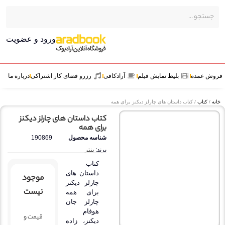
ورود و عضویت
ش عمده
بلیط نمایش فیلم
آرادکافی
رزرو فضای کار اشتراکی
درباره ما
ه
/
کتاب
/ کتاب داستان های چارلز دیکنز برای همه
کتاب داستان های چارلز دیکنز
برای همه
شناسه محصول
190869
برند:
پنتر
کتاب
داستان های
موجود
چارلز دیکنز
نیست
برای همه
چارلز جان
هوفام
قیمت و
دیکنز، زاده