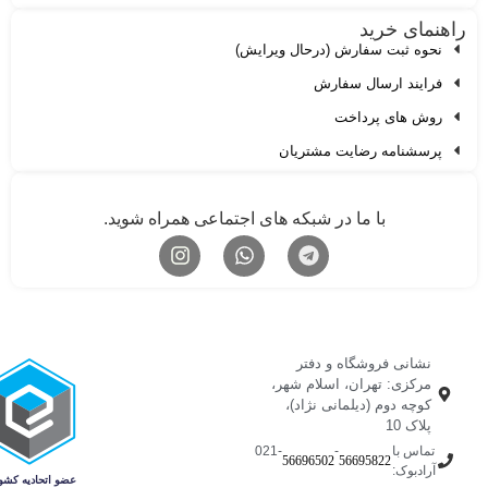
اهنمای خرید
نحوه ثبت سفارش (درحال ویرایش)
فرایند ارسال سفارش
روش های پرداخت
پرسشنامه رضایت مشتریان
با ما در شبکه های اجتماعی همراه شوید.
نشانی فروشگاه و دفتر
مرکزی: تهران، اسلام شهر،
کوچه دوم (دیلمانی نژاد)،
پلاک 10
تماس با
-
-021
56696502
56695822
آرادبوک: