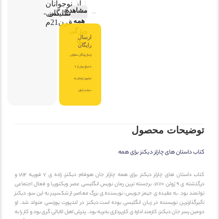
از
نوجوانان
مشاهده
نویسندگان
انگلیسی-
همه
قرن21م
ویژگی
ارسال
ها
رایگان
ارسال رایگان سفارش
با مبلغ بیش از 2
میلیون تومان به
سراسر ایران.
توضیحات محصول
کتاب داستان های چارلز دیکنز برای همه
کتاب داستان های چارلز دیکنز برای همه چارلز جان هوفام دیکنز، زاده ی ۷ فوریه ۱۸۱۲ و
درگذشته ی ۹ ژوئن ۱۸۷۰، برجسته ترین رمان نویس انگلیسی عصر ویکتوریا و فعال اجتماعی
توانمند بود. به عقیده ی جیمز جویس، نویسنده ی بزرگ معاصر، از شکسپیر به این سو، دیکنز
تأثیرگذارترین نویسنده در زبان انگلیسی بوده است.دیکنز در لندپورت پورتسی متولد شد. او
دومین پسر جان دیکنز، کارمند اداره ی کارپردازی بحریه بود. پدرش اهل لاابالی گری بود و کار را به