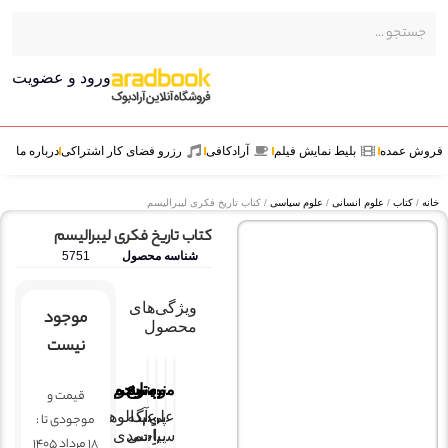
ورود و عضویت
ش عمده
بلیط نمایش فیلم
آرادکافی
رزرو فضای کار اشتراکی
درباره ما
ه
/
کتاب
/
علوم انسانی
/
علوم سیاسی
/ کتاب تاریخ فکری لیبرالیسم
کتاب تاریخ فکری لیبرالیسم
شناسه محصول
5751
ویژگی‌های
موجود
محصول
نیست
موضوع
ناشر
نویسنده
مترجم
قیمت و
پی
علوم
آگه
عبدالوهاب
موجودی تا :
یر
سیاسی
احمدی
18 مرداد 1405