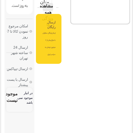
منان
به روز است.
مشاهده
همه
ویژگی
ارسال
ها
امکان مرجوع
رایگان
نمودن کالا تا 7
ارسال رایگان سفارش
روز
با مبلغ بیش از 2
ارسال 24
میلیون تومان به
ساعته شهر
سراسر ایران.
تهران
ارسال تیپاکس
ارسال با پست
پیشتاز
در انبار
موجود
موجود نمی
نیست
باشد