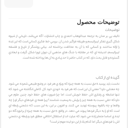
توضیحات محصول
توضیحات
تاليف پي ير منان به ترجمه عبدالوهاب احمدي و چاپ انتشارات آگه مي‌باشد، تاريخي از شيوه
شكل گيري تفكر ليبراليسم و طريقه فراگير شدن آن. بررسي خط فكري كساني است كه اين ايده
را ارائه ساختند و كساني كه با آن به مخالفت برخاسته اند. بياني روشنگر از تاريخ و فلسفه
ليبراليسم، انديشه اي كه در مقابله با جنگ هاي مذهبي آن دوران اروپا شكل گرفت و ابعادي
گسترده و قابل بحث دارد كه در كتاب حاضر تا حد زيادي به آن ها پرداخته شده است.
گزیده ای از کتاب
نخست بايد پرسيد «حق نسبت به همه چيز» كه ويژه ي هر فرد در وضع طبيعي شمرده مي شود
چه معنايي دارد؟ معني آن اين است كه هر فرد به خودي خود كل كاملي انگاشته مي شود كه
تنها ضابطه ي رفتاري اش حفظ خويش است. اما چرا ضرورت هاي حفظ خود چنين ملزم مي
داردكه حقي نسبت به همه چيز را برايش به رسميت شناسند؟ زيرا همه ي فردهاي ديگر او را چه
واقعا و چه بالقوه پيوسته تهديد مي كنند، و افزون بر اين، به اين سبب كه دشمني رابطه اي
است كه او را به ديگر فردها پيوند مي دهد. در واقع، «حق نسبت به همه چيز» از برخوردگاه دو
ايده ي اساسا متمايز زاده مي شود كه عبارت اند از: استقلال اخلاقي مطلق فرد و رابطه ي دشمني
اش با فردهاي ديگر. اما كدام يك از اين دو ايده مهم تر است؟