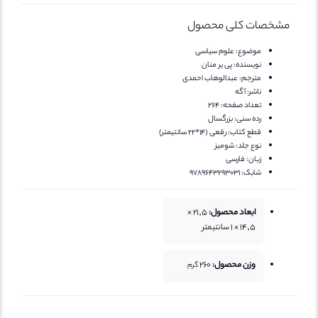
مشخصات کلی محصول
موضوع:
علوم سیاسی
نویسنده:
پی یر منان
مترجم:
عبدالوهاب احمدی
ناشر:
آگه
تعداد صفحه:
264
رده سنی:
بزرگسال
قطع کتاب:
رقعی (14*22 سانتیمتر)
نوع جلد:
شومیز
زبان:
فارسی
شابک:
9789643293031
ابعاد محصول:
21,5 ×
14,5 × 1 سانتیمتر
وزن محصول:
260
گرم