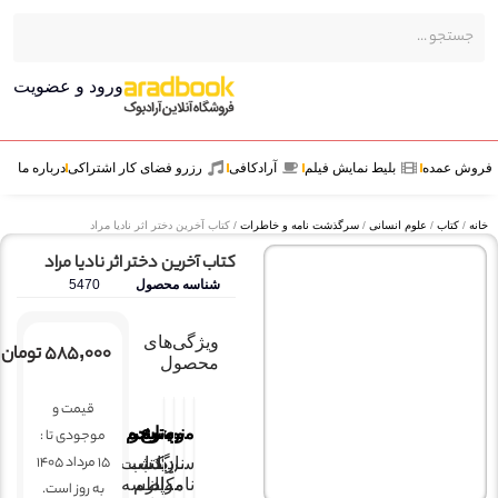
ورود و عضویت
عمده
بلیط نمایش فیلم
آرادکافی
رزرو فضای کار اشتراکی
درباره ما
کتاب
/
علوم انسانی
/
سرگذشت نامه و خاطرات
/ کتاب آخرین دختر اثر نادیا مراد
کتاب آخرین دختر اثر نادیا مراد
شناسه محصول
5470
ویژگی‌های
۵۸۵,۰۰۰
تومان
محصول
قیمت و
موضوع
ناشر
نویسنده
مترجم
موجودی تا :
15 مرداد 1405
نادیا
زینب
کتاب
سرگذشت
نامه
مراد
کاظم
پارسه
به روز است.