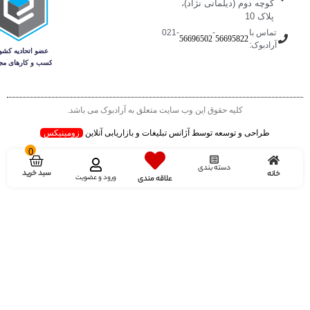
کوچه دوم (دیلمانی نژاد)،
پلاک 10
تماس با
-
-021
56696502
56695822
آرادبوک:
کلیه حقوق این وب سایت متعلق به آرادبوک می باشد.
طراحی و توسعه توسط آژانس تبلیغات و بازاریابی آنلاین
زومینیکس
0
دسته بندی
سبد خرید
خانه
ورود و عضویت
علاقه مندی