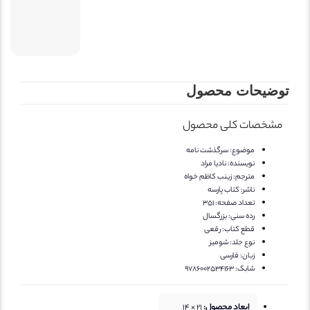
وضیحات محصول
مشخصات کلی محصول
موضوع:
سرگذشت نامه
نویسنده:
نادیا مراد
مترجم:
زینب کاظم خواه
ناشر:
کتاب پارسه
تعداد صفحه:
351
رده سنی:
بزرگسال
قطع کتاب:
رقعی
نوع جلد:
شومیز
زبان:
فارسی
شابک:
9786002534163
ابعاد محصول:
21 × 14