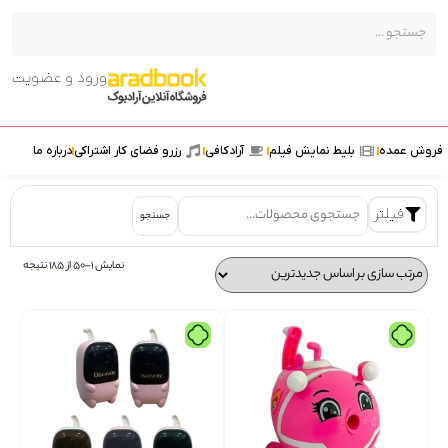
ورود و عضویت
ش عمده
بلیط نمایش فیلم
آرادکافی
رزرو فضای کار اشتراکی
درباره ما
فیلتر
جستجو
نمایش 1–50 از 185 نتیجه