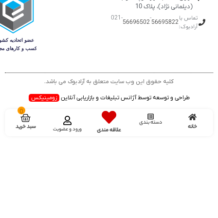
(دیلمانی نژاد)، پلاک 10
تماس با
-
-021
56696502
56695822
آرادبوک:
کلیه حقوق این وب سایت متعلق به آرادبوک می باشد.
طراحی و توسعه توسط آژانس تبلیغات و بازاریابی آنلاین
زومینیکس
0
دسته بندی
سبد خرید
خانه
ورود و عضویت
علاقه مندی