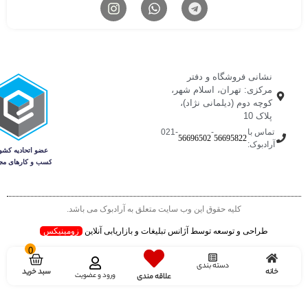
نشانی فروشگاه و دفتر
مرکزی: تهران، اسلام شهر،
کوچه دوم (دیلمانی نژاد)،
پلاک 10
تماس با
-
-021
56696502
56695822
آرادبوک:
کلیه حقوق این وب سایت متعلق به آرادبوک می باشد.
طراحی و توسعه توسط آژانس تبلیغات و بازاریابی آنلاین
زومینیکس
0
دسته بندی
سبد خرید
خانه
ورود و عضویت
علاقه مندی