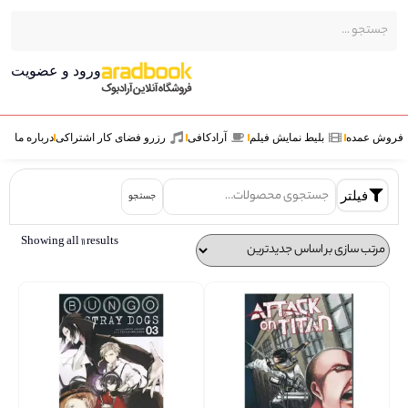
ورود و عضویت
ش عمده
بلیط نمایش فیلم
آرادکافی
رزرو فضای کار اشتراکی
درباره ما
فیلتر
جستجو
Showing all 11 results